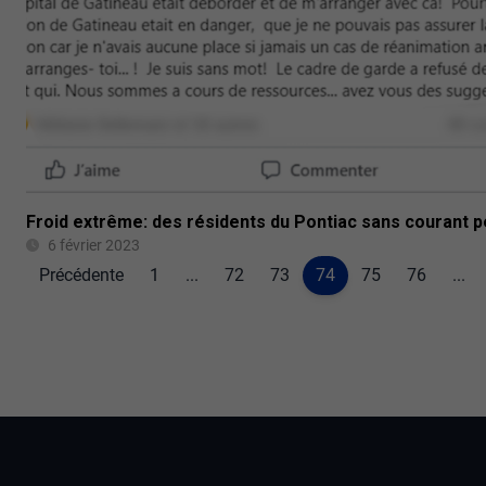
Froid extrême: des résidents du Pontiac sans courant 
6 février 2023
Précédente
1
...
72
73
74
75
76
...