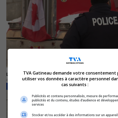
TVA Gatineau demande votre consentement 
Le « Convoi » traverse sans encombre à Ottawa
utiliser vos données à caractère personnel dan
14 février 2023
cas suivants :
POLITIQUE ET ÉCONOMIE
Publicités et contenu personnalisés, mesure de performa
publicités et du contenu, études d’audience et développe
services
Stocker et/ou accéder à des informations sur un appareil