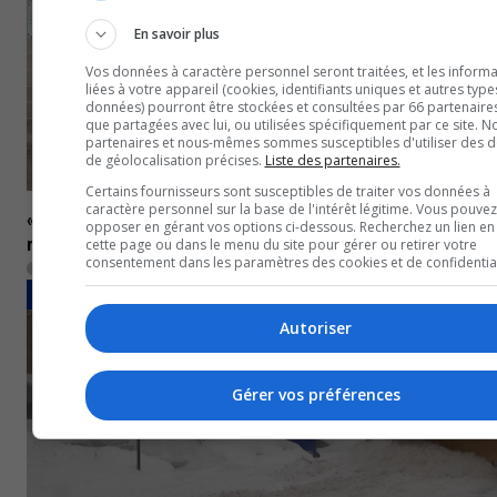
En savoir plus
Vos données à caractère personnel seront traitées, et les informa
liées à votre appareil (cookies, identifiants uniques et autres type
données) pourront être stockées et consultées par 66 partenaires
que partagées avec lui, ou utilisées spécifiquement par ce site. N
partenaires et nous-mêmes sommes susceptibles d'utiliser des 
de géolocalisation précises.
Liste des partenaires.
Certains fournisseurs sont susceptibles de traiter vos données à
caractère personnel sur la base de l'intérêt légitime. Vous pouvez
« No-show »: un restaurant à bout des clients qui ne res
opposer en gérant vos options ci-dessous. Recherchez un lien en
réservation
cette page ou dans le menu du site pour gérer ou retirer votre
consentement dans les paramètres des cookies et de confidential
13 février 2023
POLITIQUE ET ÉCONOMIE
Autoriser
Gérer vos préférences