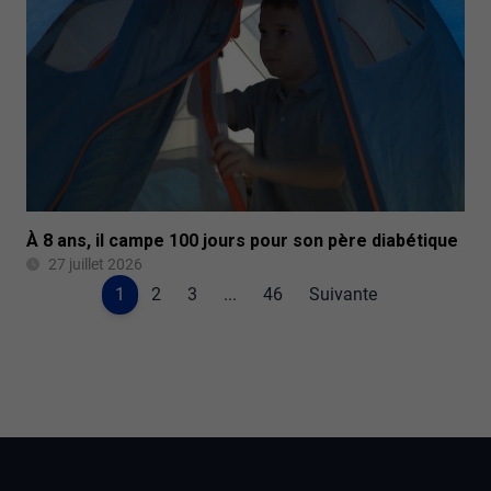
À 8 ans, il campe 100 jours pour son père diabétique
27 juillet 2026
1
2
3
...
46
Suivante