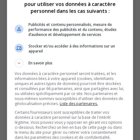
pour utiliser vos données à caractère
personnel dans les cas suivants :
Midi 15 – 30 juillet 2026
30 juillet 2026
Publicités et contenu personnalisés, mesure de
BULLETINS COMPLETS
performance des publicités et du contenu, études
d’audience et développement de services
Stocker et/ou accéder à des informations sur un
appareil
En savoir plus
Vos données à caractère personnel seront traitées, et les
informations liées à votre appareil (cookies, identifiants
uniques et autres types de données) pourront être stockées
et consultées par 66 partenaires, ainsi que partagées avec lui,
ou utilisées spécifiquement par ce site. Nos partenaires et
nous-mêmes sommes susceptibles d'utiliser des données de
TVA 18 h – 29 juillet 2026
géolocalisation précises.
Liste des partenaires.
29 juillet 2026
Certains fournisseurs sont susceptibles de traiter vos
BULLETINS COMPLETS
données à caractère personnel sur la base de l'intérêt
légitime. Vous pouvez vous y opposer en gérant vos options
ci-dessous. Recherchez un lien en bas de cette page ou dans
le menu du site pour gérer ou retirer votre consentement
dans les paramètres des cookies et de confidentialité.