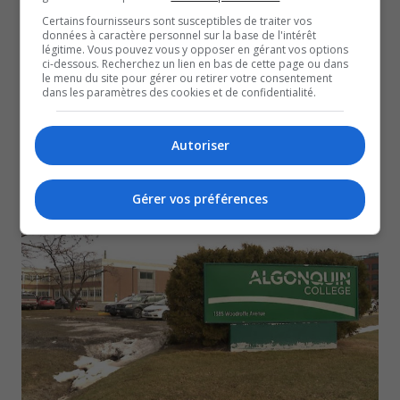
Certains fournisseurs sont susceptibles de traiter vos
données à caractère personnel sur la base de l'intérêt
légitime. Vous pouvez vous y opposer en gérant vos options
ci-dessous. Recherchez un lien en bas de cette page ou dans
le menu du site pour gérer ou retirer votre consentement
dans les paramètres des cookies et de confidentialité.
Autoriser
L’École secondaire de la Nouvelle-Ère à Aylmer
manque déjà d’espace
10 mars 2026
Gérer vos préférences
ÉDUCATION