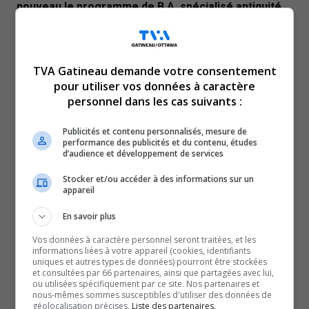
nouveau le programme de B.A. spécialisé antiquité
grecque et romaine
17 mars 2026
ÉDUCATION
TVA Gatineau demande votre consentement
pour utiliser vos données à caractère
personnel dans les cas suivants :
Publicités et contenu personnalisés, mesure de
performance des publicités et du contenu, études
d’audience et développement de services
Stocker et/ou accéder à des informations sur un
appareil
Des étudiantes et étudiants de la région arpentent
En savoir plus
une ville au Sénégal
Vos données à caractère personnel seront traitées, et les
11 mars 2026
informations liées à votre appareil (cookies, identifiants
uniques et autres types de données) pourront être stockées
ÉDUCATION
et consultées par 66 partenaires, ainsi que partagées avec lui,
ou utilisées spécifiquement par ce site. Nos partenaires et
nous-mêmes sommes susceptibles d'utiliser des données de
géolocalisation précises.
Liste des partenaires.