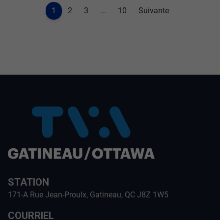
1
2
3
...
10
Suivante
STATION
171-A Rue Jean-Proulx, Gatineau, QC J8Z 1W5
COURRIEL