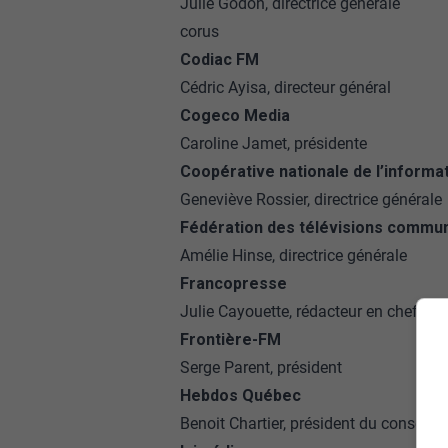
Julie Godon, directrice générale
corus
Codiac FM
Cédric Ayisa, directeur général
Cogeco Media
Caroline Jamet, présidente
Coopérative nationale de l’informa
Geneviève Rossier, directrice générale
Fédération des télévisions commu
Amélie Hinse, directrice générale
Francopresse
Julie Cayouette, rédacteur en chef
Frontière-FM
Serge Parent, président
Hebdos Québec
Benoit Chartier, président du conseil d