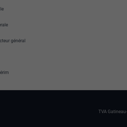
le
érale
cteur général
térim
TVA Gatineau