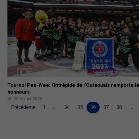
Tournoi Pee-Wee: l’Intrépide de l’Outaouais remporte l
honneurs
20 février 2023
Précédente
1
...
34
35
36
37
38
...