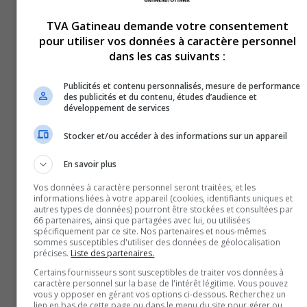
TVA Gatineau demande votre consentement
LPHF | La Charge d’Ottawa jouerait ses matchs locaux a
pour utiliser vos données à caractère personnel
Centre Canadian Tire dès la saison 2026-2027
dans les cas suivants :
19 juin 2026
SPORTS
Publicités et contenu personnalisés, mesure de performance
des publicités et du contenu, études d’audience et
développement de services
Stocker et/ou accéder à des informations sur un appareil
En savoir plus
Vos données à caractère personnel seront traitées, et les
informations liées à votre appareil (cookies, identifiants uniques et
autres types de données) pourront être stockées et consultées par
66 partenaires, ainsi que partagées avec lui, ou utilisées
spécifiquement par ce site. Nos partenaires et nous-mêmes
sommes susceptibles d'utiliser des données de géolocalisation
précises.
Liste des partenaires.
Des terrains de tennis en piètre état : impossible d’accue
Certains fournisseurs sont susceptibles de traiter vos données à
caractère personnel sur la base de l'intérêt légitime. Vous pouvez
un nouveau tournoi à Gatineau
vous y opposer en gérant vos options ci-dessous. Recherchez un
17 juin 2026
lien en bas de cette page ou dans le menu du site pour gérer ou