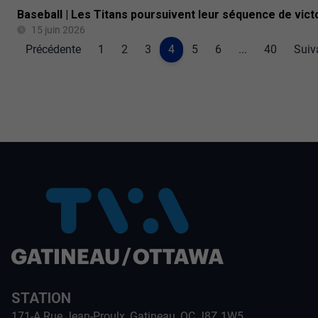
Baseball | Les Titans poursuivent leur séquence de vict
15 juin 2026
Précédente
1
2
3
4
5
6
...
40
Suiv
STATION
171-A Rue Jean-Proulx, Gatineau, QC J8Z 1W5