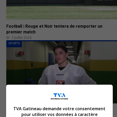
Football | Rouge et Noir tentera de remporter un
premier match
3 juillet 2026
SPORTS
TVA Gatineau demande votre consentement
Olympiques de Gatineau | Des sacrifices pour faire
pour utiliser vos données à caractère
avancer la carrière