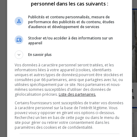
personnel dans les cas suivants :
3 juillet 2026
SPORTS
Publicités et contenu personnalisés, mesure de
performance des publicités et du contenu, études
d’audience et développement de services
Stocker et/ou accéder à des informations sur un
appareil
En savoir plus
Vos données à caractère personnel seront traitées, et les
informations liées à votre appareil (cookies, identifiants
uniques et autres types de données) pourront être stockées et
consultées par 66 partenaires, ainsi que partagées avec lui, ou
utilisées spécifiquement par ce site. Nos partenaires et nous-
mêmes sommes susceptibles d'utiliser des données de
Coupe du Monde de la FIFA 2026 | Diffusion publique et
géolocalisation précises.
Liste des partenaires.
gratuite du match Canada–Maroc aux plaines Lebreton
Certains fournisseurs sont susceptibles de traiter vos données
3 juillet 2026
à caractère personnel sur la base de l'intérêt légitime. Vous
SPORTS
pouvez vous y opposer en gérant vos options ci-dessous.
Recherchez un lien en bas de cette page ou dans le menu du
site pour gérer ou retirer votre consentement dans les
paramètres des cookies et de confidentialité.