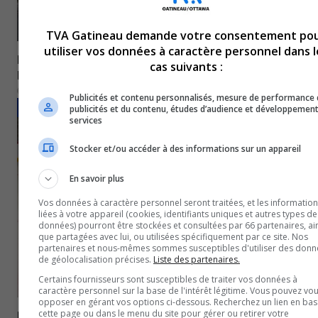
TVA Gatineau demande votre consentement po
utiliser vos données à caractère personnel dans l
Football | Un Gatinois s’engage à porter les couleurs de
cas suivants :
l’Université du Michigan en 2027
27 mai 2026
Publicités et contenu personnalisés, mesure de performance
SPORTS
publicités et du contenu, études d’audience et développemen
services
Stocker et/ou accéder à des informations sur un appareil
En savoir plus
Vos données à caractère personnel seront traitées, et les informatio
liées à votre appareil (cookies, identifiants uniques et autres types de
données) pourront être stockées et consultées par 66 partenaires, ai
que partagées avec lui, ou utilisées spécifiquement par ce site. Nos
partenaires et nous-mêmes sommes susceptibles d'utiliser des donn
de géolocalisation précises.
Liste des partenaires.
Certains fournisseurs sont susceptibles de traiter vos données à
caractère personnel sur la base de l'intérêt légitime. Vous pouvez vou
opposer en gérant vos options ci-dessous. Recherchez un lien en bas
cette page ou dans le menu du site pour gérer ou retirer votre
LNH | Une deuxième défaite de suite pour les Canadiens