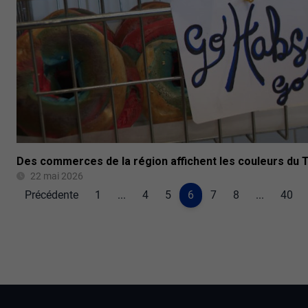
Des commerces de la région affichent les couleurs du T
22 mai 2026
Précédente
1
...
4
5
6
7
8
...
40