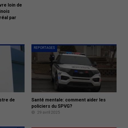
vre loin de
inois
réal par
REPORTAGES
stre de
Santé mentale: comment aider les
policiers du SPVG?
29 avril 2025