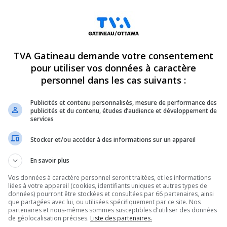
igile : Ensemble contre les
À 100 ans, il célèbre son an
faites aux femmes
avec une énergie contagie
TVA Gatineau demande votre consentement
e 2024
2 Décembre 2024
pour utiliser vos données à caractère
personnel dans les cas suivants :
REPORTAGES
Publicités et contenu personnalisés, mesure de performance des
publicités et du contenu, études d’audience et développement de
services
Stocker et/ou accéder à des informations sur un appareil
En savoir plus
Vos données à caractère personnel seront traitées, et les informations
 est à 90 jours d’être
Premier colloque du SPVG :
liées à votre appareil (cookies, identifiants uniques et autres types de
les services aux victimes
données) pourront être stockées et consultées par 66 partenaires, ainsi
que partagées avec lui, ou utilisées spécifiquement par ce site. Nos
re 2024
26 novembre 2024
partenaires et nous-mêmes sommes susceptibles d'utiliser des données
de géolocalisation précises.
Liste des partenaires.