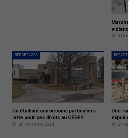
Marche et V
violences 
6 Décembr
REPORTAGES
REPORTAGES
Un étudiant aux besoins particuliers
Une famille
lutte pour ses droits au CÉGEP
expulsée
28 novembre 2024
27 novemb