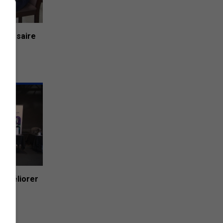
niversaire
use
 Améliorer