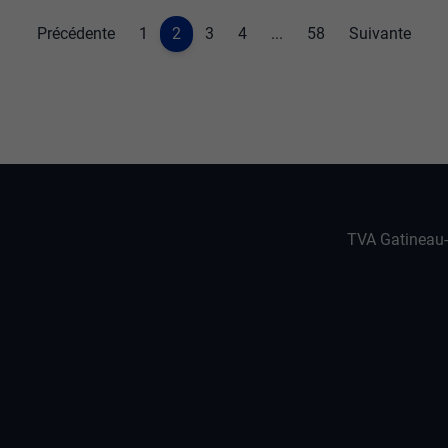
Précédente
1
2
3
4
...
58
Suivante
TVA Gatineau