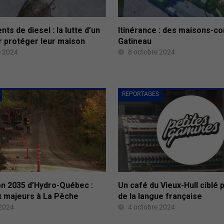
s de diesel : la lutte d’un
Itinérance : des maisons-c
r protéger leur maison
Gatineau
e 2024
8 octobre 2024
REPORTAGES
on 2035 d’Hydro-Québec :
Un café du Vieux-Hull ciblé p
x majeurs à La Pêche
de la langue française
 2024
4 octobre 2024