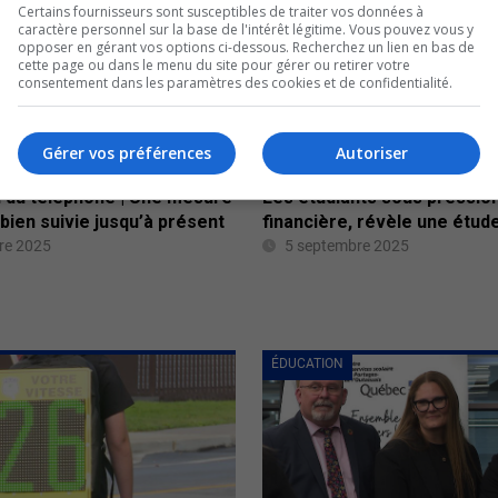
Certains fournisseurs sont susceptibles de traiter vos données à
caractère personnel sur la base de l'intérêt légitime. Vous pouvez vous y
opposer en gérant vos options ci-dessous. Recherchez un lien en bas de
cette page ou dans le menu du site pour gérer ou retirer votre
consentement dans les paramètres des cookies et de confidentialité.
Gérer vos préférences
Autoriser
n du téléphone | Une mesure
Les étudiants sous pressio
bien suivie jusqu’à présent
financière, révèle une étud
re 2025
5 septembre 2025
ÉDUCATION