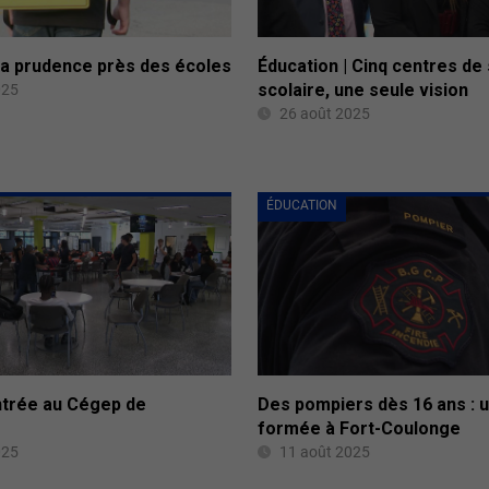
 la prudence près des écoles
Éducation | Cinq centres de
scolaire, une seule vision
025
26 août 2025
ÉDUCATION
ntrée au Cégep de
Des pompiers dès 16 ans : 
formée à Fort-Coulonge
025
11 août 2025