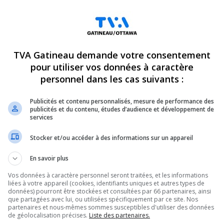
unérés : les étudiants de
Une simulation de vote pour
rève générale
28 octobre 2025
re 2025
TVA Gatineau demande votre consentement
pour utiliser vos données à caractère
ÉDUCATION
personnel dans les cas suivants :
Publicités et contenu personnalisés, mesure de performance des
publicités et du contenu, études d’audience et développement de
services
Stocker et/ou accéder à des informations sur un appareil
s incapables de payer les
UQO | Sortir de classe en t
En savoir plus
ires
une règle qui divise
Vos données à caractère personnel seront traitées, et les informations
e 2025
24 septembre 2025
liées à votre appareil (cookies, identifiants uniques et autres types de
données) pourront être stockées et consultées par 66 partenaires, ainsi
que partagées avec lui, ou utilisées spécifiquement par ce site. Nos
partenaires et nous-mêmes sommes susceptibles d'utiliser des données
de géolocalisation précises.
Liste des partenaires.
ÉDUCATION