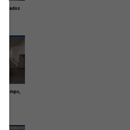
 les ados
out temps,