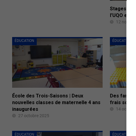
Stages rém
l’UQO en g
12 novemb
ÉDUCATION
ÉDUCATION
École des Trois-Saisons | Deux
Des famille
nouvelles classes de maternelle 4 ans
frais scola
inaugurées
14 octobr
27 octobre 2025
ÉDUCATION
ÉDUCATION