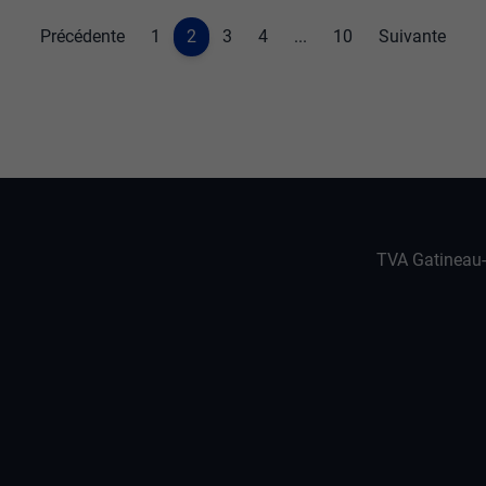
Précédente
1
2
3
4
...
10
Suivante
TVA Gatineau