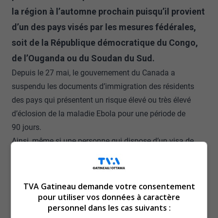
la région à l’automne prochain puisqu’il provient
d’un des pays visés par les mesures fédérales,
soit de la République démocratique du Congo,
de l’Ouganda ou du Soudan du Sud.
Depuis le 27 mai, le gouvernement du Canada a
suspendu les documents d’immigration des résidents
des pays qui présentent un risque élevé ou très élevé
d’éclosion de la maladie Ebola pour une période de
90 jours.
Ainsi, même si une personne qui dispose d’un visa de
résident temporaire, d’une autorisation de voyage
électronique ou d’un visa de résident permanant déjà
approuvé, elle ne sera pas autorisée à se rendre au
TVA Gatineau demande votre consentement
Canada tant que le document est suspendu.
pour utiliser vos données à caractère
personnel dans les cas suivants :
Le gouvernement fédéral procédera également à la