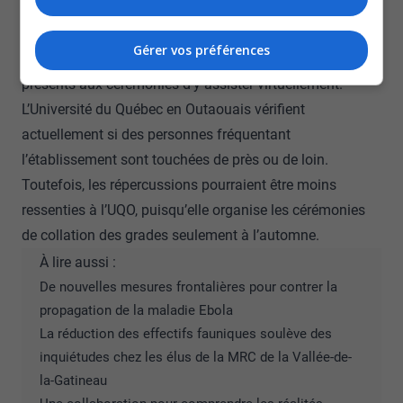
Citoyenneté Canada et par la Santé publique.
Le Collège a déjà mis à la disposition des finissants des
Gérer vos préférences
liens qui permettent aux proches qui ne peuvent pas être
présents aux cérémonies d’y assister virtuellement.
L’Université du Québec en Outaouais vérifient
actuellement si des personnes fréquentant
l’établissement sont touchées de près ou de loin.
Toutefois, les répercussions pourraient être moins
ressenties à l’UQO, puisqu’elle organise les cérémonies
de collation des grades seulement à l’automne.
À lire aussi :
De nouvelles mesures frontalières pour contrer la
propagation de la maladie Ebola
La réduction des effectifs fauniques soulève des
inquiétudes chez les élus de la MRC de la Vallée-de-
la-Gatineau