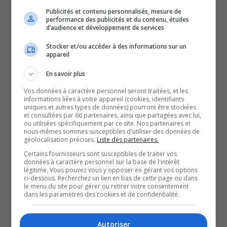
suspension temporaire des décisions relatives aux
Publicités et contenu personnalisés, mesure de
demandes pour les documents présentés par les
performance des publicités et du contenu, études
d’audience et développement de services
résidents des pays visés par les mesures.
Stocker et/ou accéder à des informations sur un
Puisque la suspension est entrée en vigueur le 27 mai, le
appareil
visa ne sera pas valide avant le 27 août, si la mesure
En savoir plus
n’est pas prolongée, plus d’une semaine après le début
des cours au Cégep.
Vos données à caractère personnel seront traitées, et les
informations liées à votre appareil (cookies, identifiants
L’étudiant en question se verra reporter son admission
uniques et autres types de données) pourront être stockées
et consultées par 66 partenaires, ainsi que partagées avec lui,
lorsque la suspension sera levée.
ou utilisées spécifiquement par ce site. Nos partenaires et
nous-mêmes sommes susceptibles d'utiliser des données de
Ailleurs dans la région, les conséquences pourraient se
géolocalisation précises.
Liste des partenaires.
faire ressentir lors des cérémonies de remise de
Certains fournisseurs sont susceptibles de traiter vos
diplômes, lors desquelles se déplacent habituellement
données à caractère personnel sur la base de l'intérêt
légitime. Vous pouvez vous y opposer en gérant vos options
plusieurs membres des familles des finissants.
ci-dessous. Recherchez un lien en bas de cette page ou dans
le menu du site pour gérer ou retirer votre consentement
Le Collège La Cité a demandé aux étudiants et aux
dans les paramètres des cookies et de confidentialité.
membres de leur famille de demeurer au fait des
directives communiquées par Immigration, Réfugiés et
Autoriser