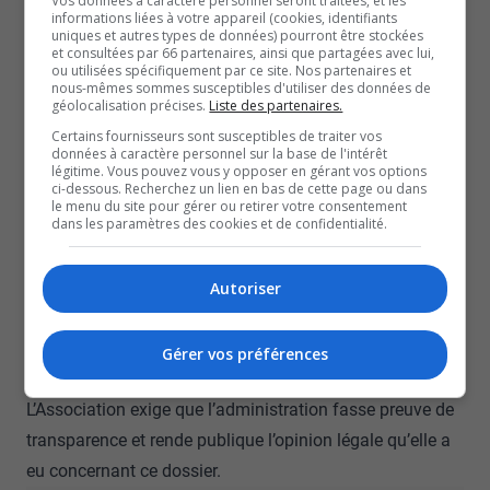
Vos données à caractère personnel seront traitées, et les
de suspendre le programme. Une pétition, signée par
informations liées à votre appareil (cookies, identifiants
uniques et autres types de données) pourront être stockées
plus de 4 200 personnes, avait été lancée pour contester
et consultées par 66 partenaires, ainsi que partagées avec lui,
ou utilisées spécifiquement par ce site. Nos partenaires et
cette décision. Enfin, la suspension avait été levée.
nous-mêmes sommes susceptibles d'utiliser des données de
L’Association explique que ce manque de cohérence
géolocalisation précises.
Liste des partenaires.
porterait atteinte à la crédibilité de l’institution et nuirait
Certains fournisseurs sont susceptibles de traiter vos
données à caractère personnel sur la base de l'intérêt
gravement à la planification de carrière et à la stabilité
légitime. Vous pouvez vous y opposer en gérant vos options
ci-dessous. Recherchez un lien en bas de cette page ou dans
de l’emploi pour le personnel enseignant, créant
le menu du site pour gérer ou retirer votre consentement
dans les paramètres des cookies et de confidentialité.
davantage un climat d’incertitude et de précarité.
L’APTPUO juge déplorable que l’Université utilise des
fonds publics (y compris les dons et les frais de
Autoriser
scolarité) pour obtenir des opinions juridiques dans le
seul but de remettre en question des décisions qui
Gérer vos préférences
affectent négativement les étudiants et les professeurs.
L’Association exige que l’administration fasse preuve de
transparence et rende publique l’opinion légale qu’elle a
eu concernant ce dossier.