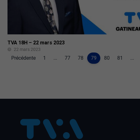
TVA 18H – 22 mars 2023
22 mars 2023
Précédente
1
...
77
78
79
80
81
...