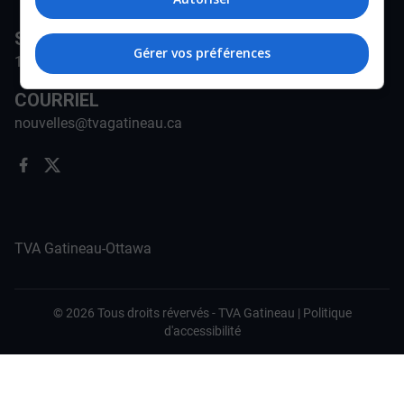
STATION
Gérer vos préférences
171-A Rue Jean-Proulx, Gatineau, QC J8Z 1W5
COURRIEL
nouvelles@tvagatineau.ca
TVA Gatineau-Ottawa
©
2026
Tous droits révervés -
TVA Gatineau
|
Politique
d'accessibilité