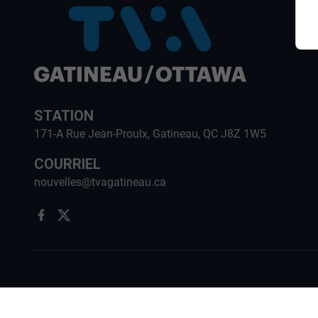
STATION
171-A Rue Jean-Proulx, Gatineau, QC J8Z 1W5
COURRIEL
nouvelles@tvagatineau.ca