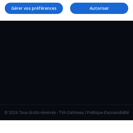
TVA Gatineau
Gérer vos préférences
Autoriser
©
2026
Tous droits révervés -
TVA Gatineau
|
Politique d'accessibilité