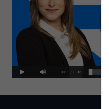
00:00
/
13:16