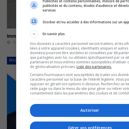
Publicités et contenu personnalisés, mesure de per
publicités et du contenu, études d’audience et déve
services
Stocker et/ou accéder à des informations sur un app
En savoir plus
Immobilier: légère baisse du prix des propriétés sur le
12 octobre 2023
Vos données à caractère personnel seront traitées, et les in
liées à votre appareil (cookies, identifiants uniques et autres
données) pourront être stockées et consultées par 66 partena
que partagées avec lui, ou utilisées spécifiquement par ce si
BULLETINS COMPLETS
partenaires et nous-mêmes sommes susceptibles d'utiliser
de géolocalisation précises.
Liste des partenaires.
Certains fournisseurs sont susceptibles de traiter vos donné
caractère personnel sur la base de l'intérêt légitime. Vous p
opposer en gérant vos options ci-dessous. Recherchez un li
cette page ou dans le menu du site pour gérer ou retirer vot
consentement dans les paramètres des cookies et de confiden
Autoriser
Gérer vos préférences