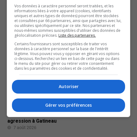
Vos données à caractère personnel seront traitées, et les
informations liées à votre appareil (cookies, identifiants
Midi 15 – 7 août 2026
uniques et autres types de données) pourront être stockées
et consultées par 66 partenaires, ainsi que partagées avec lui,
7 août 2026
ou utilisées spécifiquement par ce site. Nos partenaires et
nous-mêmes sommes susceptibles d'utiliser des données de
géolocalisation précises.
Liste des partenaires.
FAITS DIVERS
Certains fournisseurs sont susceptibles de traiter vos
données à caractère personnel sur la base de l'intérêt
légitime. Vous pouvez vous y opposer en gérant vos options
ci-dessous. Recherchez un lien en bas de cette page ou dans
le menu du site pour gérer ou retirer votre consentement
dans les paramètres des cookies et de confidentialité.
Autoriser
Gérer vos préférences
Une personne grièvement blessée à la suite d’une
agression à Gatineau
7 août 2026