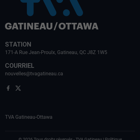
STATION
171-A Rue Jean-Proulx, Gatineau, QC J8Z 1W5
COURRIEL
nouvelles@tvagatineau.ca
TVA Gatineau-Ottawa
©
2026
Tous droits révervés -
TVA Gatineau
|
Politique