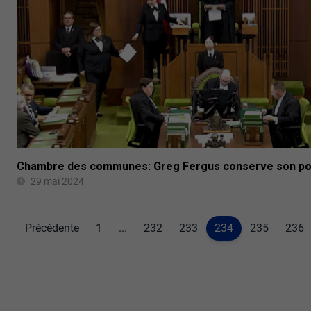
Chambre des communes: Greg Fergus conserve son pos
29 mai 2024
Précédente
1
...
232
233
234
235
236