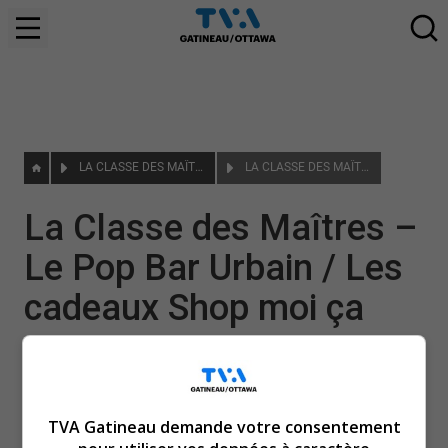
LA CLASSE DES MAÎTRES
LA CLASSE DES MAÎTRES – LE POP BAR URBAIN / LES CADEAUX SHOP MOI ÇA
La Classe des Maîtres –
Le Pop Bar Urbain / Les
cadeaux Shop moi ça
|
7 novembre 2024
TVA Gatineau demande votre consentement