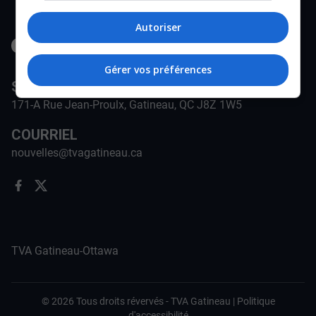
Autoriser
Gérer vos préférences
STATION
171-A Rue Jean-Proulx, Gatineau, QC J8Z 1W5
COURRIEL
nouvelles@tvagatineau.ca
TVA Gatineau-Ottawa
©
2026
Tous droits révervés -
TVA Gatineau
|
Politique
d'accessibilité