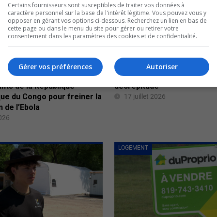
Certains fournisseurs sont susceptibles de traiter vos données à
caractère personnel sur la base de l'intérêt légitime. Vous pouvez vous y
opposer en gérant vos options ci-dessous. Recherchez un lien en bas de
cette page ou dans le menu du site pour gérer ou retirer votre
consentement dans les paramètres des cookies et de confidentialité.
Gérer vos préférences
Autoriser
rdit l’entrée aux
Une maison abandonnée en
nts de la République
décrépitude
ue du Congo pour freiner la
17 juillet 2026
 de l’Ebola
2026
LOGEMENT