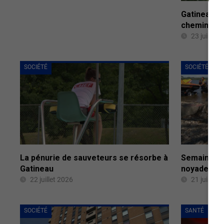
Gatineau s
chemin des
23 juillet 
SOCIÉTÉ
SOCIÉTÉ
La pénurie de sauveteurs se résorbe à
Semaine na
Gatineau
noyade : un
22 juillet 2026
21 juillet 
SOCIÉTÉ
SANTÉ