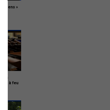
tariens »
ouais
rmes à feu