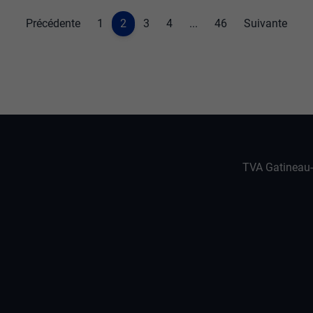
Précédente
1
2
3
4
...
46
Suivante
TVA Gatineau