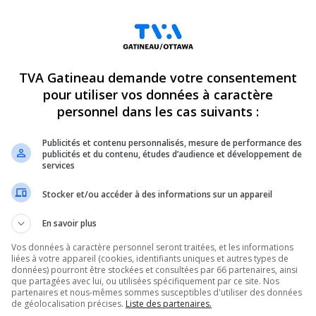
écurise les accotements du
Le phénomène des « faux On
 Érables
s’est estompé
2026
23 juillet 2026
TVA Gatineau demande votre consentement
pour utiliser vos données à caractère
SOCIÉTÉ
personnel dans les cas suivants :
Publicités et contenu personnalisés, mesure de performance des
publicités et du contenu, études d’audience et développement de
services
Stocker et/ou accéder à des informations sur un appareil
tionale de prévention de la
Des municipalités de l’Outa
En savoir plus
 appel à la vigilance
s’opposent au rachat des a
Vos données à caractère personnel seront traitées, et les informations
2026
21 juillet 2026
liées à votre appareil (cookies, identifiants uniques et autres types de
données) pourront être stockées et consultées par 66 partenaires, ainsi
que partagées avec lui, ou utilisées spécifiquement par ce site. Nos
partenaires et nous-mêmes sommes susceptibles d'utiliser des données
SOCIÉTÉ
de géolocalisation précises.
Liste des partenaires.