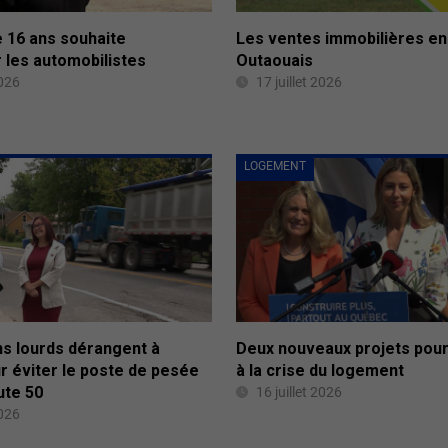
e 16 ans souhaite
Les ventes immobilières en
r les automobilistes
Outaouais
2026
17 juillet 2026
LOGEMENT
s lourds dérangent à
Deux nouveaux projets pou
r éviter le poste de pesée
à la crise du logement
ute 50
16 juillet 2026
2026