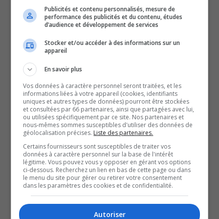
mentionné être au courant de la vidéo, et a expliqué que
Publicités et contenu personnalisés, mesure de
le tiroir dispose de plus d’une ouverture.
performance des publicités et du contenu, études
d’audience et développement de services
Santé Québec Outaouais a d’ailleurs préparé une vidéo
pour démontré comment une telle situation a pu se
Stocker et/ou accéder à des informations sur un
appareil
produire. Vous pouvez la voir dans la vidéo ci-dessus.
En savoir plus
Par écrit, l’organisation a quand même déclaré avoir
procédé à des vérifications supplémentaires et a
Vos données à caractère personnel seront traitées, et les
informations liées à votre appareil (cookies, identifiants
confirmé qu’aucun rongeur n’est présent dans ses
uniques et autres types de données) pourront être stockées
et consultées par 66 partenaires, ainsi que partagées avec lui,
installations.
ou utilisées spécifiquement par ce site. Nos partenaires et
nous-mêmes sommes susceptibles d'utiliser des données de
À lire aussi :
géolocalisation précises.
Liste des partenaires.
Retrait des premiers répondants des appels de
Certains fournisseurs sont susceptibles de traiter vos
priorité 3 : le maire de Cayamant dénonce la nouvelle
données à caractère personnel sur la base de l'intérêt
légitime. Vous pouvez vous y opposer en gérant vos options
directive
ci-dessous. Recherchez un lien en bas de cette page ou dans
Investissement de près de 27,7 M$ pour la
le menu du site pour gérer ou retirer votre consentement
dans les paramètres des cookies et de confidentialité.
construction de 17 nouveaux sites cellulaires au
Québec
Autoriser
Entrez dans l’univers magique de LUZIA, du Cirque du