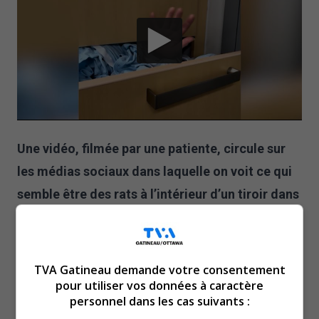
Une vidéo, filmée par une patiente, circule sur
les médias sociaux dans laquelle on voit ce qui
semble être des rats à l’intérieur d’un tiroir dans
une salle d’attente de l’Hôpital de Hull, mais ce
qui était en fait une main.
Santé Québec Outaouais a tenu à démentir la présence
TVA Gatineau demande votre consentement
de rats à l’Hôpital de Hull.
pour utiliser vos données à caractère
personnel dans les cas suivants :
Lorsque notre équipe a contacté l’organisation, elle a