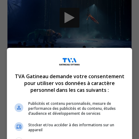
Du 10 septembre au 18 octobre, laissez-vous
transporter au Mexique avec LUZIA. Rideau de
TVA Gatineau demande votre consentement
pour utiliser vos données à caractère
pluie, nouvelle discipline de trapèze, acrobaties
personnel dans les cas suivants :
sur des tapis roulants, marionnettes d’animaux
Publicités et contenu personnalisés, mesure de
aux mouvements vraisemblables et
performance des publicités et du contenu, études
d’audience et développement de services
contortionnistes; ce spectacle vous en mettra
plein la vue. Obtenez vos billets ici :
Billets pour
Stocker et/ou accéder à des informations sur un
appareil
LUZIA – Cirque du Soleil
.