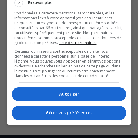
En savoir plus
À lire aussi :
Vos données à caractère personnel seront traitées, et les
Le Bluesfest dévoile sa programmation pour 2026
(9
informations liées à votre appareil (cookies, identifiants
au 19 juillet)
uniques et autres types de données) pourront être stockées
et consultées par 66 partenaires, ainsi que partagées avec lui,
Le Festival Parasol transforme le stationnement de
ou utilisées spécifiquement par ce site. Nos partenaires et
l’Hôtel-Casino du Lac-Leamy en oasis estivale
(16 au
nous-mêmes sommes susceptibles d'utiliser des données de
géolocalisation précises.
Liste des partenaires.
26 juillet)
Certains fournisseurs sont susceptibles de traiter vos
Petite Nation en fête de retour pour une 4e édition
(12
données à caractère personnel sur la base de l'intérêt
légitime. Vous pouvez vous y opposer en gérant vos options
au 15 août)
ci-dessous. Recherchez un lien en bas de cette page ou dans
Avec les renseignements de Stéphanie Salomon.
le menu du site pour gérer ou retirer votre consentement
dans les paramètres des cookies et de confidentialité.
YouT
X
SOUTENIR NOS MÉDIAS, C’EST PROTÉGER NOTRE
Autoriser
CULTURE ET NOTRE ÉCONOMIE
Gérer vos préférences