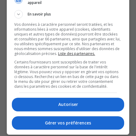
appareil
dont Bell Canada, Sogetel Mobilité, Telus
En savoir plus
Communications et Vidéotron.
Vos données à caractère personnel seront traitées, et les
À lire aussi :
informations liées à votre appareil (cookies, identifiants
uniques et autres types de données) pourront être stockées
Le CRTC élimine des frais qui rendent difficile de
et consultées par 66 partenaires, ainsi que partagées avec lui,
ou utilisées spécifiquement par ce site. Nos partenaires et
modifier ou d’annuler les forfaits Internet et
nous-mêmes sommes susceptibles d'utiliser des données de
cellulaires
géolocalisation précises.
Liste des partenaires.
EAULOGIK, un nouveau programme pour diminuer la
Certains fournisseurs sont susceptibles de traiter vos
données à caractère personnel sur la base de l'intérêt
pression sur le réseau d’égouts lors d’importantes
légitime. Vous pouvez vous y opposer en gérant vos options
précipitations
ci-dessous. Recherchez un lien en bas de cette page ou dans
le menu du site pour gérer ou retirer votre consentement
Une femme prise en otage pendant 14 heures à
dans les paramètres des cookies et de confidentialité.
Ottawa
YouT
X
Autoriser
SOUTENIR NOS MÉDIAS, C’EST PROTÉGER NOTRE
CULTURE ET NOTRE ÉCONOMIE
Gérer vos préférences