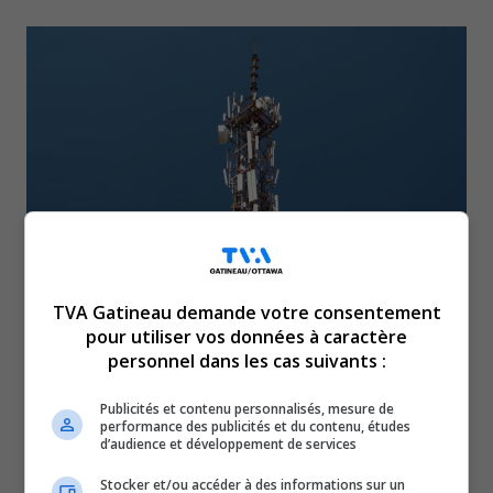
TVA Gatineau demande votre consentement
Dix régions sont concernées par cet
pour utiliser vos données à caractère
investissement, dont l’Outaouais, qui
personnel dans les cas suivants :
entraîneront la construction et la mise en
Publicités et contenu personnalisés, mesure de
service de 228 tours cellulaires d’ici le
performance des publicités et du contenu, études
d’audience et développement de services
30 septembre 2028. Elles seront opérées par
Stocker et/ou accéder à des informations sur un
différents fournisseurs de services cellulaires,