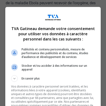
de la maladie Ebola peuvent recevoir de l’oxygène, des
solutions intraveineuses ou d’autres médicaments pour
les aider à gérer leurs symptômes.
Les essais cliniques pour certains traitements ont
TVA Gatineau demande votre consentement
montré des résultats positifs pour la maladie Ebola
pour utiliser vos données à caractère
causée par le virus Ebola. Cependant, aucune utilisation
personnel dans les cas suivants :
n’a encore été approuvée au Canada.
Les personnes survivantes peuvent encore présenter des
Publicités et contenu personnalisés, mesure de
performance des publicités et du contenu, études
symptômes pendant de plus longues périodes de
d’audience et développement de services
rétablissement, soit :
Stocker et/ou accéder à des informations sur un
douleurs articulaires;
appareil
maux de tête;
En savoir plus
douleurs musculaires;
Vos données à caractère personnel seront traitées, et les
perte auditive;
informations liées à votre appareil (cookies, identifiants
uniques et autres types de données) pourront être stockées
fatigue;
et consultées par 66 partenaires, ainsi que partagées avec lui,
ou utilisées spécifiquement par ce site. Nos partenaires et
symptômes psychologiques, notamment :
nous-mêmes sommes susceptibles d'utiliser des données de