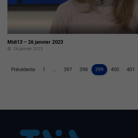
Midi13 – 26 janvier 2023
26 janvier 2023
Précédente
1
...
397
398
399
400
401