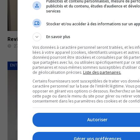
Publicités et contenu personnalisés, mesure de per
publicités et du contenu, études d’audience et déve
services
Stocker et/ou accéder à des informations sur un app
En savoir plus
Revivre le convoi de la liberté à travers une cinquantai
27 janvier 2023
Vos données à caractère personnel seront traitées, et les in
liées à votre appareil (cookies, identifiants uniques et autres
données) pourront être stockées et consultées par 66 partena
que partagées avec lui, ou utilisées spécifiquement par ce si
ENTREVUES
partenaires et nous-mêmes sommes susceptibles d'utiliser
de géolocalisation précises.
Liste des partenaires.
Certains fournisseurs sont susceptibles de traiter vos donné
caractère personnel sur la base de l'intérêt légitime. Vous p
opposer en gérant vos options ci-dessous. Recherchez un li
cette page ou dans le menu du site pour gérer ou retirer vot
consentement dans les paramètres des cookies et de confiden
Autoriser
Gérer vos préférences