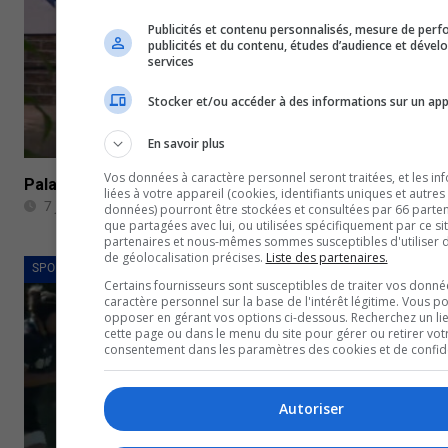
Publicités et contenu personnalisés, mesure de per
publicités et du contenu, études d’audience et déve
services
Stocker et/ou accéder à des informations sur un app
En savoir plus
Vos données à caractère personnel seront traitées, et les in
Palais de justice: décision attendue pour des citoyens 
liées à votre appareil (cookies, identifiants uniques et autres
7 juillet 2023
données) pourront être stockées et consultées par 66 partena
que partagées avec lui, ou utilisées spécifiquement par ce si
partenaires et nous-mêmes sommes susceptibles d'utiliser
de géolocalisation précises.
Liste des partenaires.
SPORTS
Certains fournisseurs sont susceptibles de traiter vos donné
caractère personnel sur la base de l'intérêt légitime. Vous p
opposer en gérant vos options ci-dessous. Recherchez un li
cette page ou dans le menu du site pour gérer ou retirer vot
consentement dans les paramètres des cookies et de confiden
Autoriser