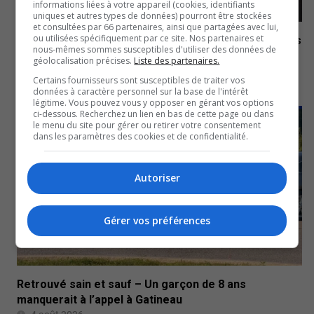
informations liées à votre appareil (cookies, identifiants
uniques et autres types de données) pourront être stockées
et consultées par 66 partenaires, ainsi que partagées avec lui,
ou utilisées spécifiquement par ce site. Nos partenaires et
Hockey | De nouvelles nominations en vue des camps
nous-mêmes sommes susceptibles d'utiliser des données de
d’entraînement
géolocalisation précises.
Liste des partenaires.
4 août 2026
Certains fournisseurs sont susceptibles de traiter vos
données à caractère personnel sur la base de l'intérêt
légitime. Vous pouvez vous y opposer en gérant vos options
ci-dessous. Recherchez un lien en bas de cette page ou dans
VOS NOUVELLES
le menu du site pour gérer ou retirer votre consentement
dans les paramètres des cookies et de confidentialité.
Autoriser
Gérer vos préférences
Retrouvé sain et sauf – Un garçon de 8 ans
manquerait à l’appel à Gatineau