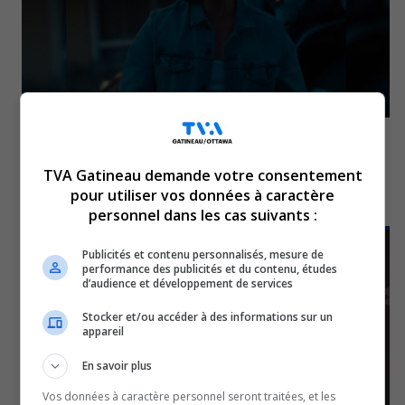
Découvrez Zagata, un artiste en essor sur les
plateformes numériques
TVA Gatineau demande votre consentement
5 août 2026
pour utiliser vos données à caractère
personnel dans les cas suivants :
SPORTS
Publicités et contenu personnalisés, mesure de
performance des publicités et du contenu, études
d’audience et développement de services
Stocker et/ou accéder à des informations sur un
appareil
En savoir plus
Vos données à caractère personnel seront traitées, et les