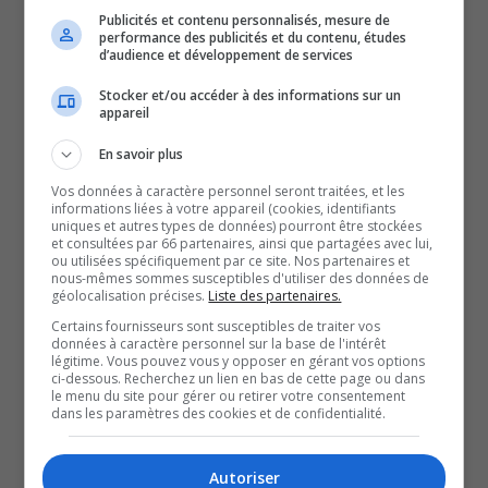
Prime à l’embauche
Publicités et contenu personnalisés, mesure de
performance des publicités et du contenu, études
D’abord, une prime à l’embauche allant jusqu’à 6 000 $
d’audience et développement de services
sera offerte aux nouvelles personnes salariées qui
Stocker et/ou accéder à des informations sur un
occupent certains postes où il y a une pénurie de
appareil
personnel ou qui sont difficiles à pourvoir dans plusieurs
En savoir plus
secteurs essentiels, comme les préposés aux
Vos données à caractère personnel seront traitées, et les
bénéficiaires et les métiers de la construction.
informations liées à votre appareil (cookies, identifiants
uniques et autres types de données) pourront être stockées
Prime annuelle liée à l’ancienneté
et consultées par 66 partenaires, ainsi que partagées avec lui,
ou utilisées spécifiquement par ce site. Nos partenaires et
Ensuite, une prime annuelle liée à l’ancienneté sera
nous-mêmes sommes susceptibles d'utiliser des données de
géolocalisation précises.
Liste des partenaires.
versée au personnel déjà en poste. Cette reconnaissance
Certains fournisseurs sont susceptibles de traiter vos
financière pourrait attendre jusqu’à 500 $.
données à caractère personnel sur la base de l'intérêt
Si une prime d’ancienneté était déjà inscrite dans la
légitime. Vous pouvez vous y opposer en gérant vos options
ci-dessous. Recherchez un lien en bas de cette page ou dans
convention collective, elle n’a pas vu d’augmentation
le menu du site pour gérer ou retirer votre consentement
dans les paramètres des cookies et de confidentialité.
depuis 1984, alors qu’elle s’établissait à 5 $ par semaine.
Selon la feuille de calcul de l’inflation de la Banque du
Autoriser
Canada, pour que la prime ait la même valeur