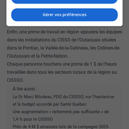
aujourd’hui, il faudrait qu’elle soit de 13,95 $ par
semaine, ce qui n’est pas le cas.
Gérer vos préférences
Prime pour le travail en région
Enfin, une prime de travail en région appuiera les équipes
dans les installations du CISSS de l’Outaouais situées
dans le Pontiac, la Vallée-de-la-Gatineau, les Collines-de-
l’Outaouais et la Petite-Nation.
Chaque personne touchera une prime de 1 $ de l’heure
travaillée dans tous les secteurs ruraux de la région au
CISSSO.
À lire aussi :
Le Dr Marc Bilodeau, PDG du CISSSO, sur l’hantavirus
et le budget accordé par Santé Québec
Une augmentation « nettement pas suffisante » de
1,4 % pour le CISSSO
Près de 4 M $ amassés lors de la campagne 2025-