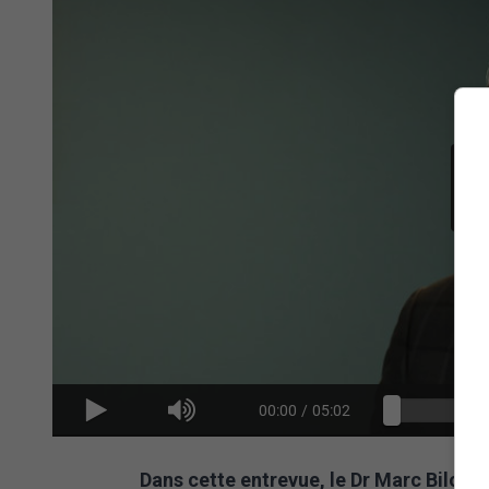
00:00
/
05:02
Dans cette entrevue, le Dr Marc Bilode