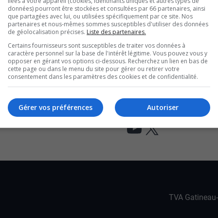
liées à votre appareil (cookies, identifiants uniques et autres types de
données) pourront être stockées et consultées par 66 partenaires, ainsi
s sociaux de l’Outaouais (CISSSO)
que partagées avec lui, ou utilisées spécifiquement par ce site. Nos
partenaires et nous-mêmes sommes susceptibles d'utiliser des données
me pandémie causée par l’hantavirus, du
de géolocalisation précises.
Liste des partenaires.
 efforts de recrutement de main-
Certains fournisseurs sont susceptibles de traiter vos données à
caractère personnel sur la base de l'intérêt légitime. Vous pouvez vous y
opposer en gérant vos options ci-dessous. Recherchez un lien en bas de
cette page ou dans le menu du site pour gérer ou retirer votre
consentement dans les paramètres des cookies et de confidentialité.
 » de 1,4 % pour le CISSSO
 de fonds pour la Fondation Santé Outaouais
Gérer vos préférences
Autoriser
sincère aux hommes
YouTube
X
TVA Gatineau