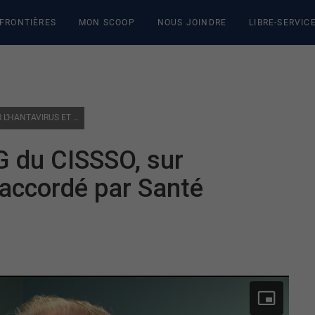
 FRONTIÈRES
MON SCOOP
NOUS JOINDRE
LIBRE-SERVIC
LE DR MARC BILODEAU, PDG DU CISSSO, SUR L’HANTAVIRUS ET LE BUDGET ACCORDÉ PAR SANTÉ QUÉBEC
G du CISSSO, sur
t accordé par Santé