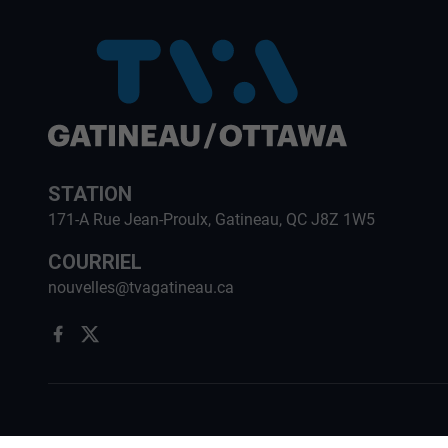
STATION
171-A Rue Jean-Proulx, Gatineau, QC J8Z 1W5
COURRIEL
nouvelles@tvagatineau.ca