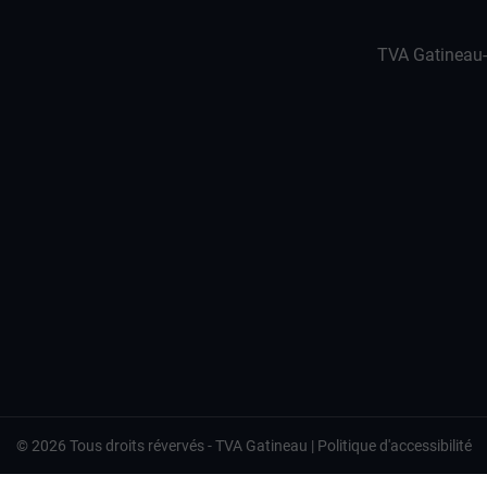
TVA Gatineau
©
2026
Tous droits révervés -
TVA Gatineau
|
Politique d'accessibilité