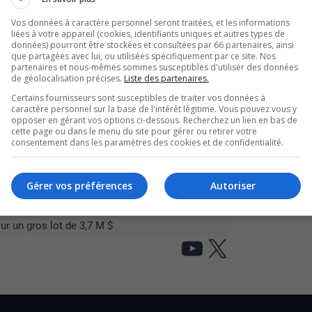
Vos données à caractère personnel seront traitées, et les informations
00 bénévoles, 450 campagnes en milieu de travail
liées à votre appareil (cookies, identifiants uniques et autres types de
données) pourront être stockées et consultées par 66 partenaires, ainsi
ontribué à ce vaste élan collectif.
que partagées avec lui, ou utilisées spécifiquement par ce site. Nos
partenaires et nous-mêmes sommes susceptibles d'utiliser des données
n Outaouais, soit une personne sur cinq, sans
de géolocalisation précises.
Liste des partenaires.
hés, pourront recevoir de l’aide et du soutien.
Certains fournisseurs sont susceptibles de traiter vos données à
caractère personnel sur la base de l'intérêt légitime. Vous pouvez vous y
rémonie de clôture et de reconnaissance de la
opposer en gérant vos options ci-dessous. Recherchez un lien en bas de
quable d’une communauté engagée envers les
cette page ou dans le menu du site pour gérer ou retirer votre
consentement dans les paramètres des cookies et de confidentialité.
Gérer vos préférences
Autoriser
 de fonds pour la Fondation Santé Outaouais
le CHEO
r un gros lot de 3,7 M $
YouTube
X