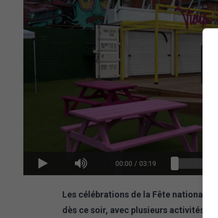
00:00
/
03:19
Les célébrations de la Fête nationale 
dès ce soir, avec plusieurs activités p