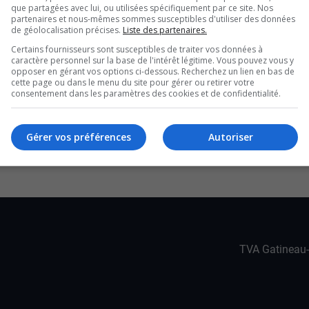
que partagées avec lui, ou utilisées spécifiquement par ce site. Nos
 et Kinjioo avec toute une ambiance
partenaires et nous-mêmes sommes susceptibles d'utiliser des données
de géolocalisation précises.
Liste des partenaires.
Certains fournisseurs sont susceptibles de traiter vos données à
caractère personnel sur la base de l'intérêt légitime. Vous pouvez vous y
opposer en gérant vos options ci-dessous. Recherchez un lien en bas de
 Fête nationale
cette page ou dans le menu du site pour gérer ou retirer votre
consentement dans les paramètres des cookies et de confidentialité.
 au Sentier culturel
vec les renseignements de Stéphanie Salomon.
Gérer vos préférences
Autoriser
YouTube
X
TVA Gatineau