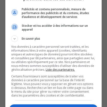
gonflables, des ateliers artistiques sous le
Publicités et contenu personnalisés, mesure de
thème du hockey, des spectacles et une chasse
performance des publicités et du contenu, études
d’audience et développement de services
aux indices pour tenter de remporter un prix
Stocker et/ou accéder à des informations sur un
attendent petits et grands.
appareil
En savoir plus
Vos données à caractère personnel seront traitées, et les
informations liées à votre appareil (cookies, identifiants
uniques et autres types de données) pourront être stockées
et consultées par 66 partenaires, ainsi que partagées avec lui,
ou utilisées spécifiquement par ce site. Nos partenaires et
nous-mêmes sommes susceptibles d'utiliser des données de
géolocalisation précises.
Liste des partenaires.
Certains fournisseurs sont susceptibles de traiter vos
données à caractère personnel sur la base de l'intérêt
légitime. Vous pouvez vous y opposer en gérant vos options
Entrée de la Place Notre-Dame.
ci-dessous. Recherchez un lien en bas de cette page ou dans
le menu du site pour gérer ou retirer votre consentement
dans les paramètres des cookies et de confidentialité.
À lire aussi :
Place aux festivités de l’Outaouais en fête!