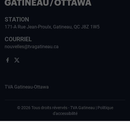
STATION
171-A Rue Jean-Proulx, Gatineau, QC J8Z 1W5
COURRIEL
nouvelles@tvagatineau.ca
TVA Gatineau-Ottawa
©
2026
Tous droits révervés -
TVA Gatineau
|
Politique
d'accessibilité