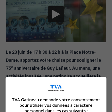
Le 23 juin de 17 h 30 à 22 h à la Place Notre-
Dame, apportez votre chaise pour souligner le
e
75
anniversaire de Guy Lafleur. Au menu, une
activités inusitée : une patinoire accueillera la
e
15
édition de la Coupe du Démon blond, où des
anciens joueurs, mais également des joueurs
TVA Gatineau demande votre consentement
actuels de la LNH joueront aux côtés de
pour utiliser vos données à caractère
membres de la communauté. Des jeux
personnel dans les cas suivants :