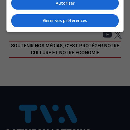
Levez les yeux et découvrez l’art public grâce au
Autoriser
Sentier culturel
À la découverte des marchés publics de l’Outaouais
Gérer vos préférences
Avec les renseignements de Stéphanie Salomon.
YouT
X
SOUTENIR NOS MÉDIAS, C’EST PROTÉGER NOTRE
CULTURE ET NOTRE ÉCONOMIE