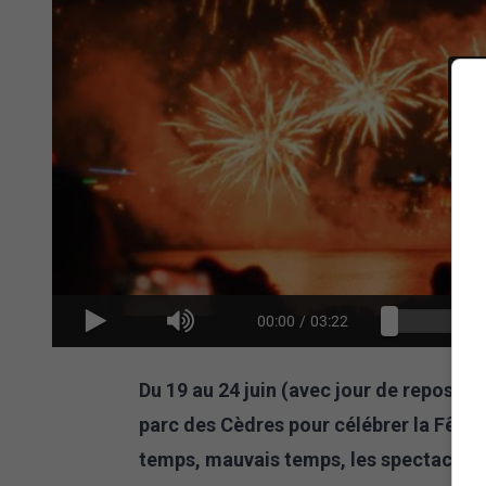
00:00
/
03:22
Du 19 au 24 juin (avec jour de repos le 
parc des Cèdres pour célébrer la Fête 
temps, mauvais temps, les spectacles a