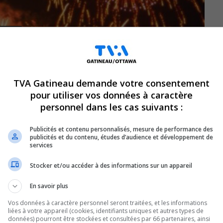
TVA Gatineau demande votre consentement
pour utiliser vos données à caractère
personnel dans les cas suivants :
Publicités et contenu personnalisés, mesure de performance des
publicités et du contenu, études d’audience et développement de
services
Stocker et/ou accéder à des informations sur un appareil
lundi 22 juin), c’est un rendez-vous au
En savoir plus
nationale avec Outaouais en fête. Beau
Vos données à caractère personnel seront traitées, et les informations
uront lieu! Activités et animations
liées à votre appareil (cookies, identifiants uniques et autres types de
données) pourront être stockées et consultées par 66 partenaires, ainsi