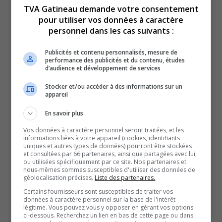
TVA Gatineau demande votre consentement
pour utiliser vos données à caractère
personnel dans les cas suivants :
Publicités et contenu personnalisés, mesure de
performance des publicités et du contenu, études
d’audience et développement de services
Stocker et/ou accéder à des informations sur un
appareil
En savoir plus
Boissons énergisantes.
Vos données à caractère personnel seront traitées, et les
informations liées à votre appareil (cookies, identifiants
Tous les citoyens abordés à ce sujet ont affirmé être
uniques et autres types de données) pourront être stockées
d’accord avec cette recommandation de l’OPQ et cette
et consultées par 66 partenaires, ainsi que partagées avec lui,
ou utilisées spécifiquement par ce site. Nos partenaires et
décision de Familiprix, même si certains croient que la
nous-mêmes sommes susceptibles d'utiliser des données de
géolocalisation précises.
Liste des partenaires.
vente de boissons énergisantes ne devrait être encadrée
Certains fournisseurs sont susceptibles de traiter vos
que pour les mineurs.
données à caractère personnel sur la base de l'intérêt
légitime. Vous pouvez vous y opposer en gérant vos options
D’ailleurs, un député de Québec solidaire a présenté le
ci-dessous. Recherchez un lien en bas de cette page ou dans
6 mai à l’Assemblée nationale une motion pour mieux