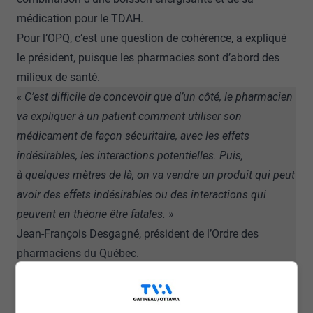
médication pour le TDAH.
Pour l’OPQ, c’est une question de cohérence, a expliqué
le président, puisque les pharmacies sont d’abord des
milieux de santé.
« C’est difficile de concevoir que d’un côté, le pharmacien
va expliquer à un patient comment utiliser son
médicament de façon sécuritaire, avec les effets
indésirables, les interactions potentielles. Puis,
à quelques mètres de là, on va vendre un produit qui peut
avoir des effets indésirables ou des interactions qui
peuvent en théorie être fatales. »
Jean-François Desgagné, président de l’Ordre des
pharmaciens du Québec.
Toutefois, un pharmacien de la région a avoué
être mitigé : selon lui, les pharmacies devraient encadrer
la vente plutôt que la voir se déplacer ailleurs.