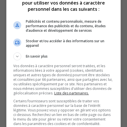
pour utiliser vos données à caractère
d’une chirurgie, et plus de la moitié d’entre eux attendent
personnel dans les cas suivants :
depuis plus longtemps que les objectifs fixés par la
Publicités et contenu personnalisés, mesure de
province.
performance des publicités et du contenu, études
d’audience et développement de services
Les délais d’attente peuvent avoir des conséquences
concrètes sur la santé des enfants, puisqu’ils sont en
Stocker et/ou accéder à des informations sur un
appareil
plein développement physique et mental. Il s’agit d’un
pas dans la bonne direction pour les jeunes de la région
En savoir plus
de la capitale nationale.
Vos données à caractère personnel seront traitées, et les
informations liées à votre appareil (cookies, identifiants
Cette entente contribuera donc de manière significative à
uniques et autres types de données) pourront être stockées
l’atteinte de l’objectif du programme chirurgical, qui est
et consultées par 66 partenaires, ainsi que partagées avec lui,
ou utilisées spécifiquement par ce site. Nos partenaires et
de 1 000 interventions chirurgicales régionales en 2026.
nous-mêmes sommes susceptibles d'utiliser des données de
géolocalisation précises.
Liste des partenaires.
Si cette collaboration allégera également la pression sur
Certains fournisseurs sont susceptibles de traiter vos
le CHEO, il reste à voir si cette collaboration permettra
données à caractère personnel sur la base de l'intérêt
légitime. Vous pouvez vous y opposer en gérant vos options
d’apporter des améliorations concrètes et durables dans
ci-dessous. Recherchez un lien en bas de cette page ou dans
le réseau ottavien.
le menu du site pour gérer ou retirer votre consentement
dans les paramètres des cookies et de confidentialité.