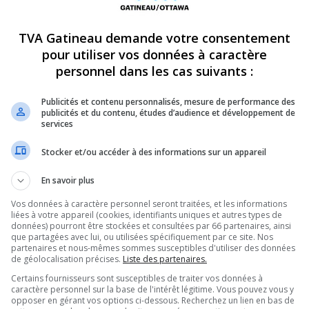
stants
vitesse dans la MRC de Pap
2022
2 février 2022
TVA Gatineau demande votre consentement
pour utiliser vos données à caractère
FAITS DIVERS
personnel dans les cas suivants :
Publicités et contenu personnalisés, mesure de performance des
publicités et du contenu, études d’audience et développement de
services
Stocker et/ou accéder à des informations sur un appareil
En savoir plus
emande l’aide du public pour
Siège d’Ottawa : « Pour l’ins
 cause d’un incendie mortel
n’est pas nécessaire que la 
Vos données à caractère personnel seront traitées, et les informations
liées à votre appareil (cookies, identifiants uniques et autres types de
intervienne », selon un expe
2022
données) pourront être stockées et consultées par 66 partenaires, ainsi
1 février 2022
que partagées avec lui, ou utilisées spécifiquement par ce site. Nos
partenaires et nous-mêmes sommes susceptibles d'utiliser des données
de géolocalisation précises.
Liste des partenaires.
FAITS DIVERS
Certains fournisseurs sont susceptibles de traiter vos données à
caractère personnel sur la base de l'intérêt légitime. Vous pouvez vous y
opposer en gérant vos options ci-dessous. Recherchez un lien en bas de