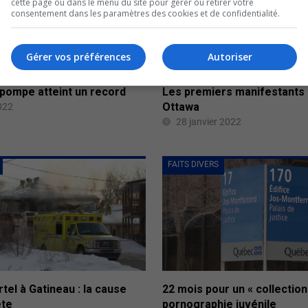
cette page ou dans le menu du site pour gérer ou retirer votre
consentement dans les paramètres des cookies et de confidentialité.
Gérer vos préférences
Autoriser
a pompe atteint un record
Les premiers manifestants 
Ottawa
2022
28 janvier 2022
FAITS DIVERS
tel à Gatineau : la cause
22 mois pour un « collectio
ête
pornographie juvénile