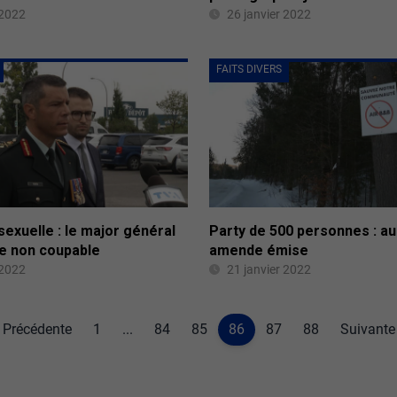
 2022
26 janvier 2022
FAITS DIVERS
exuelle : le major général
Party de 500 personnes : a
de non coupable
amende émise
 2022
21 janvier 2022
Précédente
1
...
84
85
86
87
88
Suivante