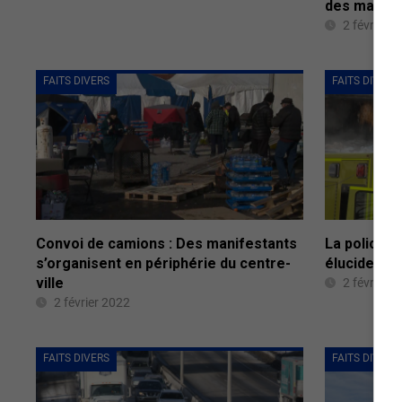
des manife
2 février 
FAITS DIVERS
FAITS DIVERS
Convoi de camions : Des manifestants
La police d
s’organisent en périphérie du centre-
élucider la
ville
2 février 
2 février 2022
FAITS DIVERS
FAITS DIVERS