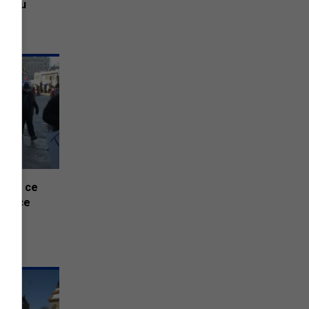
ineau
tant, ce
police
rt