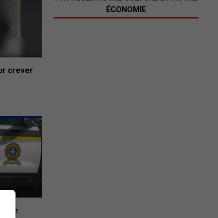
ÉCONOMIE
ur crever
ès de