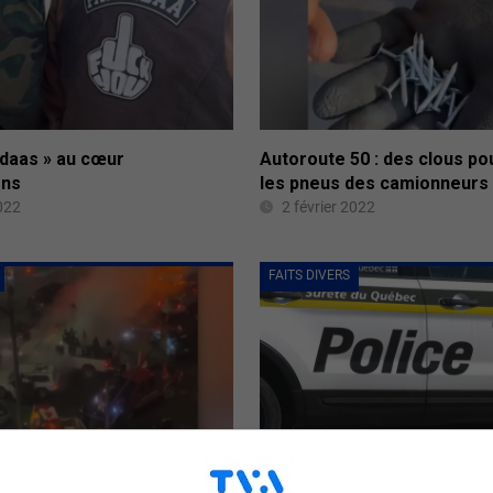
adaas » au cœur
Autoroute 50 : des clous po
ons
les pneus des camionneurs
2022
2 février 2022
FAITS DIVERS
 sourds entre la police et
Deux arrestations pour exc