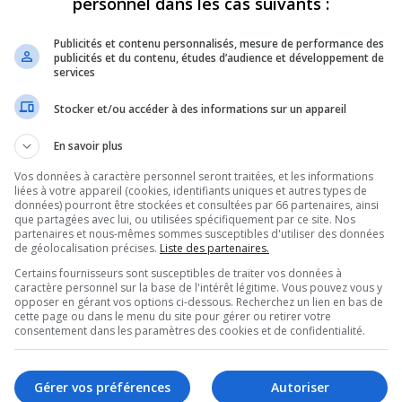
personnel dans les cas suivants :
OMPLETS
BULLETINS COMPLETS
Publicités et contenu personnalisés, mesure de performance des
publicités et du contenu, études d’audience et développement de
services
Stocker et/ou accéder à des informations sur un appareil
En savoir plus
1 octobre 2022
TVA 18 h – 20 octobre 2022
Vos données à caractère personnel seront traitées, et les informations
e 2022
21 octobre 2022
liées à votre appareil (cookies, identifiants uniques et autres types de
données) pourront être stockées et consultées par 66 partenaires, ainsi
que partagées avec lui, ou utilisées spécifiquement par ce site. Nos
partenaires et nous-mêmes sommes susceptibles d'utiliser des données
OMPLETS
BULLETINS COMPLETS
de géolocalisation précises.
Liste des partenaires.
Certains fournisseurs sont susceptibles de traiter vos données à
caractère personnel sur la base de l'intérêt légitime. Vous pouvez vous y
opposer en gérant vos options ci-dessous. Recherchez un lien en bas de
cette page ou dans le menu du site pour gérer ou retirer votre
consentement dans les paramètres des cookies et de confidentialité.
Gérer vos préférences
Autoriser