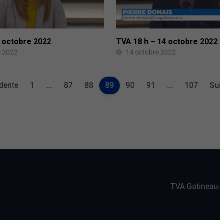
7 octobre 2022
TVA 18 h – 14 octobre 2022
e 2022
14 octobre 2022
dente
1
...
87
88
89
90
91
...
107
Su
TVA Gatineau