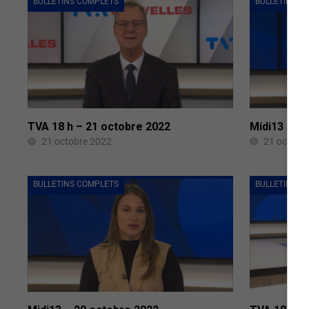
BULLETINS COMPLETS
BULLETINS C
TVA 18 h – 21 octobre 2022
Midi13 – 2
21 octobre 2022
21 octobr
BULLETINS COMPLETS
BULLETINS C