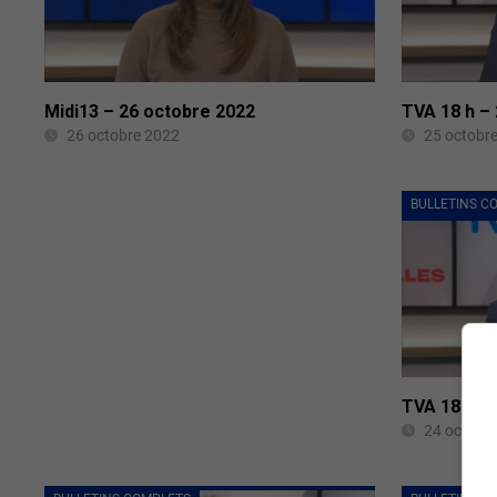
Midi13 – 26 octobre 2022
TVA 18 h –
26 octobre 2022
25 octobr
BULLETINS C
TVA 18 h –
24 octobr