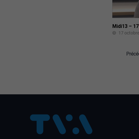
Midi13 – 1
17 octobr
Précé