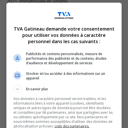
2021, immatriculée en Ontario.
Le véhicule est muni de jantes argentées, d’un bas de
caisse argenté, de contours de fenêtres chromés, d’un
bas de pare-chocs argenté ainsi que d’ailes avant
TVA Gatineau demande votre consentement
ventilées avec un contour argenté.
pour utiliser vos données à caractère
personnel dans les cas suivants :
Publicités et contenu personnalisés, mesure de
performance des publicités et du contenu, études
d’audience et développement de services
Stocker et/ou accéder à des informations sur un
appareil
En savoir plus
Vos données à caractère personnel seront traitées, et les
informations liées à votre appareil (cookies, identifiants
uniques et autres types de données) pourront être stockées
et consultées par 66 partenaires, ainsi que partagées avec lui,
ou utilisées spécifiquement par ce site. Nos partenaires et
nous-mêmes sommes susceptibles d'utiliser des données de
géolocalisation précises.
Liste des partenaires.