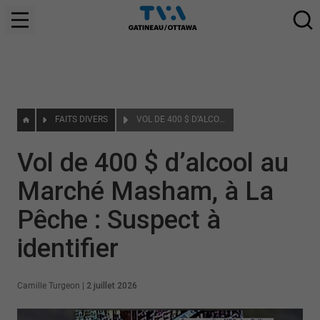
FAITS DIVERS
VOL DE 400 $ D’ALCOOL AU MARCHÉ MASHAM, À LA PÊCHE : SUSPECT À IDENTIFIER
Vol de 400 $ d’alcool au
Marché Masham, à La
Pêche : Suspect à
identifier
Camille Turgeon
|
2 juillet 2026