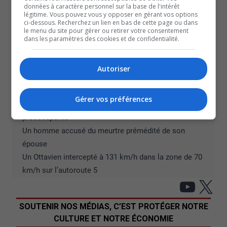
d’arme dans un dessein dangereux pour la paix publique
données à caractère personnel sur la base de l'intérêt
légitime. Vous pouvez vous y opposer en gérant vos options
et d’agression armée.
ci-dessous. Recherchez un lien en bas de cette page ou dans
le menu du site pour gérer ou retirer votre consentement
En vertu de la
Loi sur le système de justice pénale pour
dans les paramètres des cookies et de confidentialité.
les adolescents
, leurs identités ne peuvent être
divulguées.
Autoriser
À lire aussi :
Des employés de camp de jour de la Ville de Gatineau
Gérer vos préférences
retirés de leurs fonctions pour une vidéo jugée
préoccupante
Un homme accusé du meurtre prémédité de son
épouse
Un Ottavien intercepté à 131 km/h dans la zone de 70
km/h sur l’autoroute 5
YouT
X
SOUTENIR NOS MÉDIAS, C’EST PROTÉGER NOTRE
CULTURE ET NOTRE ÉCONOMIE