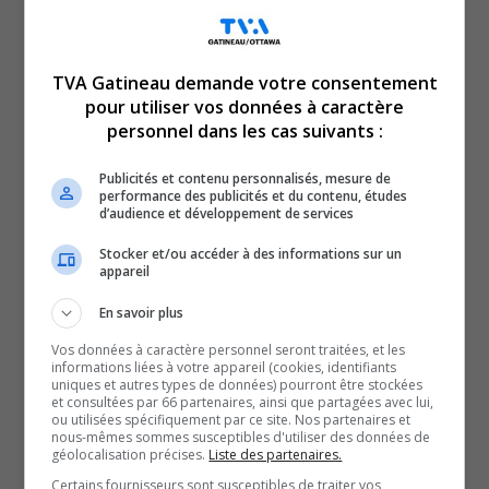
crime dans la région de la capitale nationale
.
Le 30 mai vers 20 h 55 au 2 960, promenade Riverside, le
SPO s’était rendu au parc Mooney’s Bay, où une querelle
TVA Gatineau demande votre consentement
avec agression au couteau avait été signalée.
pour utiliser vos données à caractère
personnel dans les cas suivants :
L’incident se serait produit alors que de centaines de
jeunes étaient en train de faire la fête.
Publicités et contenu personnalisés, mesure de
Sur les lieux, les policiers ont trouvé deux victimes, l’une
performance des publicités et du contenu, études
d’audience et développement de services
grièvement blessée, l’autre ayant subi des blessures
Stocker et/ou accéder à des informations sur un
mineures.
appareil
Le 25 juin, deux adolescents de 15 et 16 ans ont été
En savoir plus
inculpés en lien avec l’agression.
L’adolescent de 16 ans fait face à des chefs
Vos données à caractère personnel seront traitées, et les
informations liées à votre appareil (cookies, identifiants
d’accusation de voies de fait graves, de port d’arme dans
uniques et autres types de données) pourront être stockées
et consultées par 66 partenaires, ainsi que partagées avec lui,
un dessein dangereux pour la paix publique, d’agression
ou utilisées spécifiquement par ce site. Nos partenaires et
nous-mêmes sommes susceptibles d'utiliser des données de
armée et de port d’une arme dissimulée.
géolocalisation précises.
Liste des partenaires.
L’adolescent de 15 ans, quant à lui, est accusé de port
Certains fournisseurs sont susceptibles de traiter vos