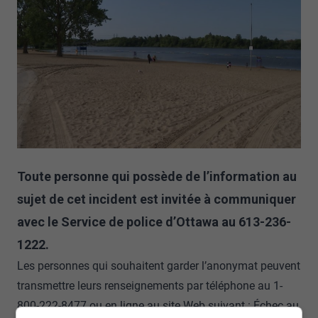
Toute personne qui possède de l’information au
sujet de cet incident est invitée à communiquer
avec le Service de police d’Ottawa au 613-236-
1222.
Les personnes qui souhaitent garder l’anonymat peuvent
transmettre leurs renseignements par téléphone au 1-
800-222-8477 ou en ligne au site Web suivant :
Échec au