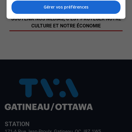
YouT
X
Gérer vos préférences
SOUTENIR NOS MÉDIAS, C’EST PROTÉGER NOTRE
CULTURE ET NOTRE ÉCONOMIE
STATION
171-A Rue Jean-Proulx, Gatineau, QC J8Z 1W5