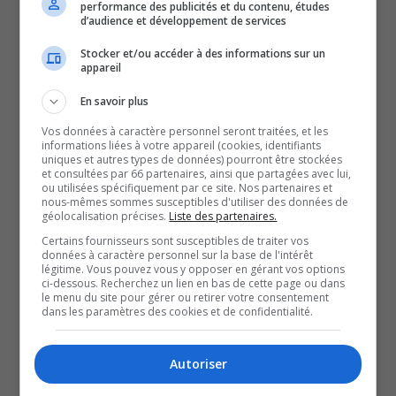
performance des publicités et du contenu, études
d’audience et développement de services
Pendant 14 heures, les autorités ont tenu des
négociations afin de résoudre la situation pacifiquement.
Stocker et/ou accéder à des informations sur un
appareil
Enfin, vers 21 h, l’unité tactique a été en mesure de
pénétrer dans la résidence et de sauver la femme, qui
En savoir plus
reçoit d’ailleurs du soutien.
Vos données à caractère personnel seront traitées, et les
informations liées à votre appareil (cookies, identifiants
Un homme a été arrêté sur place, puis transporté à
uniques et autres types de données) pourront être stockées
l’hôpital pour y soigner des blessures qui ne mettent pas
et consultées par 66 partenaires, ainsi que partagées avec lui,
ou utilisées spécifiquement par ce site. Nos partenaires et
sa vie en danger.
nous-mêmes sommes susceptibles d'utiliser des données de
géolocalisation précises.
Liste des partenaires.
La police précise que l’enquête se poursuit et que le
Certains fournisseurs sont susceptibles de traiter vos
suspect pourrait faire face à des accusations.
données à caractère personnel sur la base de l'intérêt
légitime. Vous pouvez vous y opposer en gérant vos options
À lire aussi :
ci-dessous. Recherchez un lien en bas de cette page ou dans
Opération de sauvetage au parc Moussette, à
le menu du site pour gérer ou retirer votre consentement
dans les paramètres des cookies et de confidentialité.
Gatineau
Saul Josafat Hernandez porté disparu à Gatineau
Autoriser
Vol de 400 $ d’alcool au Marché Masham, à La Pêche
: Suspect à identifier