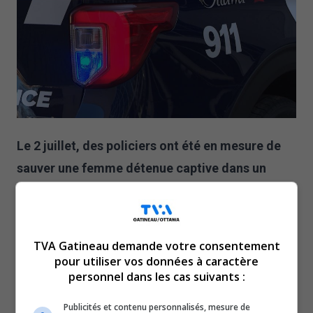
Le 2 juillet, des policiers ont été en mesure de
sauver une femme détenue captive dans un
domicile du croissant Finlayson, dans le secteur
Kanata.
Le 2 juillet au matin, le Service de police d’Ottawa a reçu
TVA Gatineau demande votre consentement
un appel concernant la sûreté d’une femme, qu’on
pour utiliser vos données à caractère
croyait alors prise en otage.
personnel dans les cas suivants :
Une fois sur les lieux, les policiers ont confirmé qu’il
Publicités et contenu personnalisés, mesure de
s’agissait en effet d’une prise d’otage.