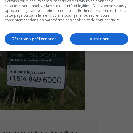
Certains fournisseurs sont susceptibles de traiter vos données à
us qu’il offrirait l’accès à des services et à des
caractère personnel sur la base de l'intérêt légitime. Vous pouvez vous y
opposer en gérant vos options ci-dessous. Recherchez un lien en bas de
cette page ou dans le menu du site pour gérer ou retirer votre
consentement dans les paramètres des cookies et de confidentialité.
Gérer vos préférences
Autoriser
attaque aux « spéculateurs immobiliers »