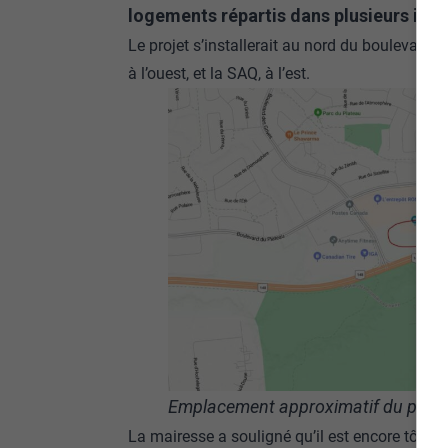
logements répartis dans plusieurs imme
Le projet s’installerait au nord du boulevard d
à l’ouest, et la SAQ, à l’est.
Emplacement approximatif du projet 
La mairesse a souligné qu’il est encore tôt pou