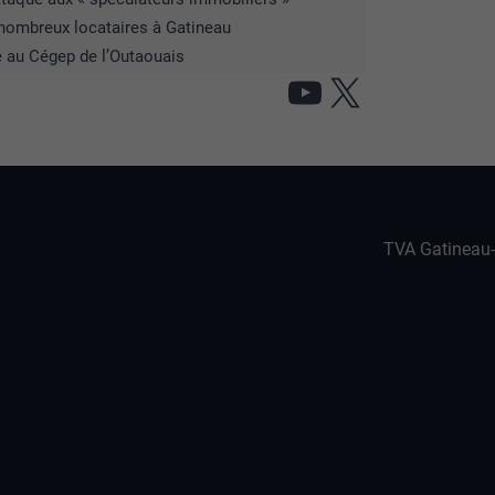
e nombreux locataires à Gatineau
e au Cégep de l’Outaouais
YouTube
X
TVA Gatineau