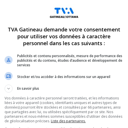
ubles allant de 8 à 15 étages.
es Allumettières, entre les boulevard des Grives,
TVA Gatineau demande votre consentement
pour utiliser vos données à caractère
personnel dans les cas suivants :
Publicités et contenu personnalisés, mesure de performance des
publicités et du contenu, études d’audience et développement de
services
Stocker et/ou accéder à des informations sur un appareil
En savoir plus
Vos données à caractère personnel seront traitées, et les informations
liées à votre appareil (cookies, identifiants uniques et autres types de
données) pourront être stockées et consultées par 66 partenaires, ainsi
que partagées avec lui, ou utilisées spécifiquement par ce site. Nos
immobilier, encerclé en rouge.
partenaires et nous-mêmes sommes susceptibles d'utiliser des données
de géolocalisation précises.
Liste des partenaires.
r se prononcer, mais que le projet s’inscrirait