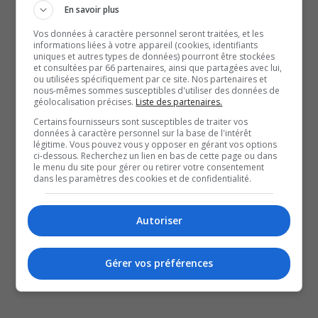
En savoir plus
propriétaires occupants, aux propriétaires d’un chalet
Vos données à caractère personnel seront traitées, et les
qu’ils louent à l’occasion et aux propriétaires qui habitent
informations liées à votre appareil (cookies, identifiants
leur duplex ou triplex.
uniques et autres types de données) pourront être stockées
et consultées par 66 partenaires, ainsi que partagées avec lui,
À lire aussi :
ou utilisées spécifiquement par ce site. Nos partenaires et
nous-mêmes sommes susceptibles d'utiliser des données de
Début juillet, une période de tension pour de
géolocalisation précises.
Liste des partenaires.
nombreux locataires à Gatineau
Certains fournisseurs sont susceptibles de traiter vos
Objectif de construction de logements à Gatineau :
données à caractère personnel sur la base de l'intérêt
légitime. Vous pouvez vous y opposer en gérant vos options
Logemen’occupe demande une cible plus ambitieuse
ci-dessous. Recherchez un lien en bas de cette page ou dans
le menu du site pour gérer ou retirer votre consentement
Une reconnaissance sur fond de crise de l’itinérance
dans les paramètres des cookies et de confidentialité.
YouT
X
SOUTENIR NOS MÉDIAS, C’EST PROTÉGER NOTRE
Autoriser
CULTURE ET NOTRE ÉCONOMIE
Gérer vos préférences