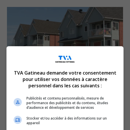
TVA Gatineau demande votre consentement
pour utiliser vos données à caractère
Québec Solidaire souhaite taxer 100 % des
personnel dans les cas suivants :
gains en capital lors de la vente d’immeubles
Publicités et contenu personnalisés, mesure de
résidentiels locatifs. Présentement, 50 % du
performance des publicités et du contenu, études
d’audience et développement de services
gain en capital est imposable.
Stocker et/ou accéder à des informations sur un
La co-porte-parole de Québec solidaire, Ruba Ghazal, a
appareil
toutefois précisé qu’il y a des exceptions concernant les