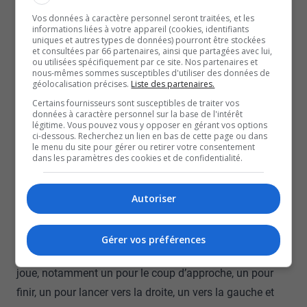
Pour ceux qui souhaitent acheter leur propre équipement,
Vos données à caractère personnel seront traitées, et les
un disque coûte environ 20 $.
informations liées à votre appareil (cookies, identifiants
uniques et autres types de données) pourront être stockées
Toutefois, deux disques peuvent être gratuitement loués
et consultées par 66 partenaires, ainsi que partagées avec lui,
au mini-putt pour ceux qui souhaitent découvrir le sport,
ou utilisées spécifiquement par ce site. Nos partenaires et
nous-mêmes sommes susceptibles d'utiliser des données de
qui préfèrent jouer de façon amateure ou qui ne
géolocalisation précises.
Liste des partenaires.
disposent pas des moyens pour obtenir l’équipement.
Certains fournisseurs sont susceptibles de traiter vos
données à caractère personnel sur la base de l'intérêt
Ce parcours de disque-golf est également accessible en
légitime. Vous pouvez vous y opposer en gérant vos options
ci-dessous. Recherchez un lien en bas de cette page ou dans
raison de son temps de jeu : 45 à 60 minutes suffisent,
le menu du site pour gérer ou retirer votre consentement
pour un groupe de quatre personnes, pour jouer un
dans les paramètres des cookies et de confidentialité.
parcours de neuf trous.
Mise en garde : vous pourriez tomber en amour avec le
Autoriser
disque-golf, qui est plus complexe que l’on pense,
d’ailleurs.
Gérer vos préférences
Sébastien Martel utilise 20 disques lorsqu’il
joue, notamment un pour le coup d’approche, un pour
finir, un pour lancer vers la droite, un vers la gauche et