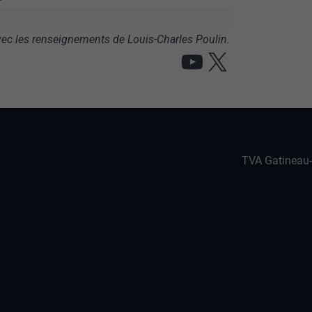
ec les renseignements de Louis-Charles Poulin.
YouTube
X
TVA Gatineau