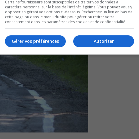
Certains fournisseurs sont susceptibles de traiter vos données à
sse et croit qu’elle s’assurera que les travaux,
caractère personnel sur la base de l'intérêt légitime. Vous pouvez vous y
opposer en gérant vos options ci-dessous. Recherchez un lien en bas de
cette page ou dans le menu du site pour gérer ou retirer votre
consentement dans les paramètres des cookies et de confidentialité.
vaux, il soutient qu’il achètera le matériel et
Gérer vos préférences
Autoriser
.