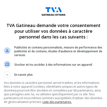
 Marc Carrière et Pierre Bourbeau.
 du crâne dans le cadre d’un grave accident
 en question.
ir pour réparer ça? »
TVA Gatineau demande votre consentement
pour utiliser vos données à caractère
personnel dans les cas suivants :
is il y a déjà eu un décès dans cette portion-là
Publicités et contenu personnalisés, mesure de performance des
. »
publicités et du contenu, études d’audience et développement de
services
-Gatineau.
endique également la sécurisation du
Stocker et/ou accéder à des informations sur un appareil
ve entre deux pistes cyclables.
En savoir plus
lentes pistes cyclables juste en bas, puis il y
Vos données à caractère personnel seront traitées, et les informations
ste cyclable sur la montée des Érables. »
liées à votre appareil (cookies, identifiants uniques et autres types de
données) pourront être stockées et consultées par 66 partenaires, ainsi
es résidents de Limbour.
que partagées avec lui, ou utilisées spécifiquement par ce site. Nos
 qu’elle fera de ce dossier une priorité, et s’est
partenaires et nous-mêmes sommes susceptibles d'utiliser des données
de géolocalisation précises.
Liste des partenaires.
e de travailler en ce sens.