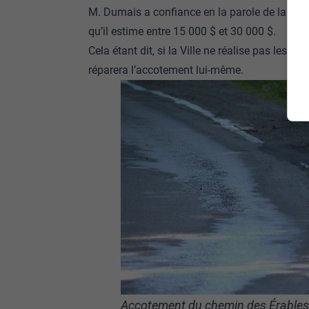
M. Dumais a confiance en la parole de la maire
qu’il estime entre 15 000 $ et 30 000 $.
Cela étant dit, si la Ville ne réalise pas les tra
réparera l’accotement lui-même.
Accotement du chemin des Érables