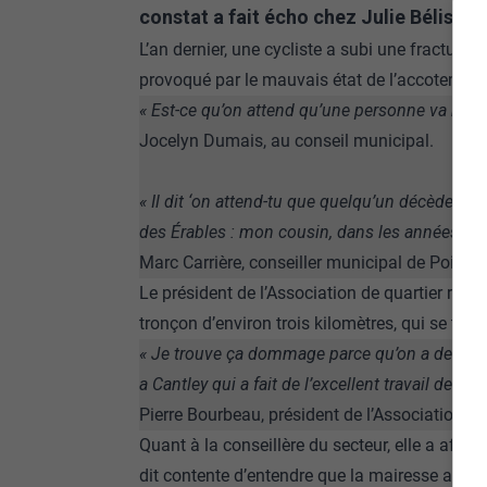
constat a fait écho chez Julie Bélisle,
L’an dernier, une cycliste a subi une fracture
provoqué par le mauvais état de l’accotement
« Est-ce qu’on attend qu’une personne va mour
Jocelyn Dumais, au conseil municipal.
« Il dit ‘on attend-tu que quelqu’un décède?’ ma
des Érables : mon cousin, dans les années ’70
Marc Carrière, conseiller municipal de Pointe
Le président de l’Association de quartier rev
tronçon d’environ trois kilomètres, qui se trou
« Je trouve ça dommage parce qu’on a des excel
a Cantley qui a fait de l’excellent travail de pi
Pierre Bourbeau, président de l’Association d
Quant à la conseillère du secteur, elle a affirmé
dit contente d’entendre que la mairesse a envi