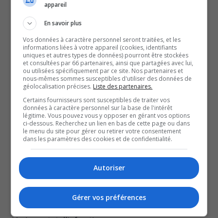
propriétaire du véhicule est absent au moment de
appareil
l’émission;
En savoir plus
les renseignements au sujet du véhicule (plaque
Vos données à caractère personnel seront traitées, et les
d’immatriculation, notamment);
informations liées à votre appareil (cookies, identifiants
l’infraction commise;
uniques et autres types de données) pourront être stockées
et consultées par 66 partenaires, ainsi que partagées avec lui,
la date et l’heure de l’infraction;
ou utilisées spécifiquement par ce site. Nos partenaires et
nous-mêmes sommes susceptibles d'utiliser des données de
l’attestation du policier;
géolocalisation précises.
Liste des partenaires.
la signification.
Certains fournisseurs sont susceptibles de traiter vos
données à caractère personnel sur la base de l'intérêt
légitime. Vous pouvez vous y opposer en gérant vos options
ci-dessous. Recherchez un lien en bas de cette page ou dans
le menu du site pour gérer ou retirer votre consentement
dans les paramètres des cookies et de confidentialité.
Autoriser
Gérer vos préférences