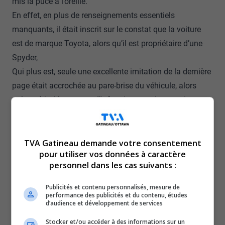
mis la puce à l’oreille.
En effet, en plus de renseignements essentiels
manquants, il était inscrit sur le constat que la voiture
est de marque Toyota, alors qu’il est propriétaire d’une
Spyder,
Qui plus est, seule une excellente imitation de la dernière
page était accrochée au pare-brise du véhicule, alors
qu’un véritable constat d’infraction a toujours trois
pages : la première en français avec tous les détails
concernant l’infraction, la deuxième en anglais (une
traduction), et la troisième concernant les façons de
TVA Gatineau demande votre consentement
pour utiliser vos données à caractère
s’acquitter de l’amende.
personnel dans les cas suivants :
Sur les pages en français et en anglais doivent être
inscrits :
Publicités et contenu personnalisés, mesure de
performance des publicités et du contenu, études
le numéro du constat;
d’audience et développement de services
une mention « À être identifiée » si le conducteur ou le
Stocker et/ou accéder à des informations sur un