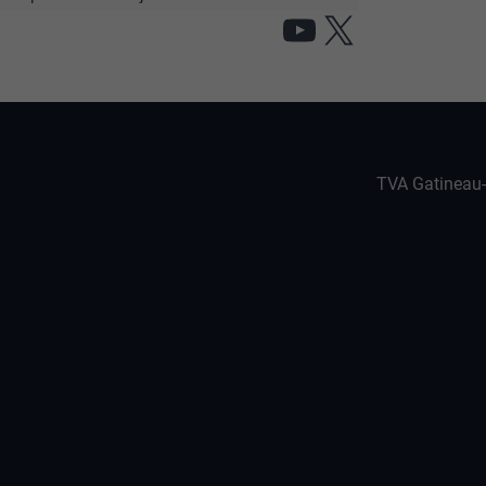
YouTube
X
TVA Gatineau