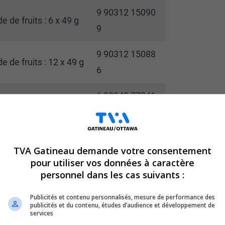
9 90312 15090
 de fruits : 6 x 49 g
9
9 90312 15088
 de fruits : 12 x 49 g
6
6 28942 77341
boise bleue : 49 g
9
6 28942 77344
oise bleue : 6 x 49 g
TVA Gatineau demande votre consentement
0
pour utiliser vos données à caractère
personnel dans les cas suivants :
boise bleue :
9 90312 15084
8
Publicités et contenu personnalisés, mesure de performance des
publicités et du contenu, études d’audience et développement de
services
6 28942 77348