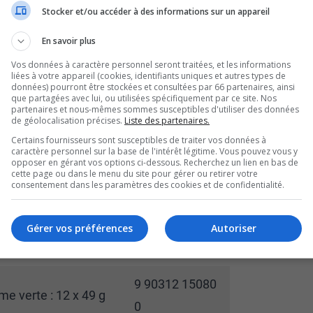
 aigre : 49 g
Stocker et/ou accéder à des informations sur un appareil
8
En savoir plus
6 28942 77343
 aigre : 6 x 49 g
Vos données à caractère personnel seront traitées, et les informations
3
liées à votre appareil (cookies, identifiants uniques et autres types de
données) pourront être stockées et consultées par 66 partenaires, ainsi
que partagées avec lui, ou utilisées spécifiquement par ce site. Nos
9 90312 15081
partenaires et nous-mêmes sommes susceptibles d'utiliser des données
 aigre : 12 x 49 g
de géolocalisation précises.
Liste des partenaires.
7
Certains fournisseurs sont susceptibles de traiter vos données à
caractère personnel sur la base de l'intérêt légitime. Vous pouvez vous y
opposer en gérant vos options ci-dessous. Recherchez un lien en bas de
9 90312 15083
cette page ou dans le menu du site pour gérer ou retirer votre
e verte : 49 g
consentement dans les paramètres des cookies et de confidentialité.
1
9 90312 15092
Gérer vos préférences
Autoriser
e verte : 6 x 49 g
3
9 90312 15080
e verte : 12 x 49 g
0