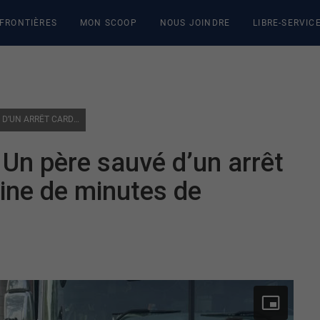
 FRONTIÈRES
MON SCOOP
NOUS JOINDRE
LIBRE-SERVIC
L’IMPORTANCE DE LA RCR : UN PÈRE SAUVÉ D’UN ARRÊT CARDIAQUE APRÈS UNE DIZAINE DE MINUTES DE MANOEUVRES
 Un père sauvé d’un arrêt
ine de minutes de