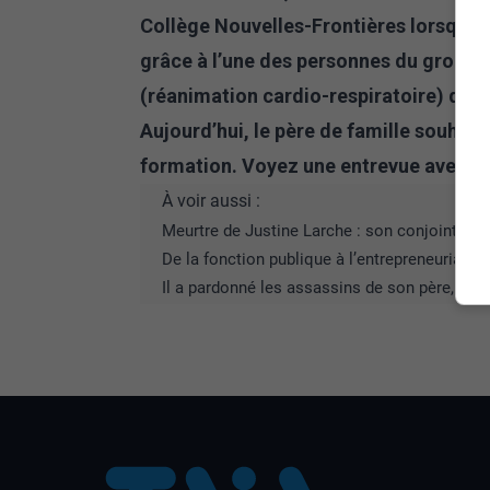
Collège Nouvelles-Frontières lorsqu’il 
grâce à l’une des personnes du groupe
(réanimation cardio-respiratoire) que
Aujourd’hui, le père de famille souhaite
formation. Voyez une entrevue avec lui
À voir aussi :
Meurtre de Justine Larche : son conjoint et 
De la fonction publique à l’entrepreneuriat : u
Il a pardonné les assassins de son père, bat