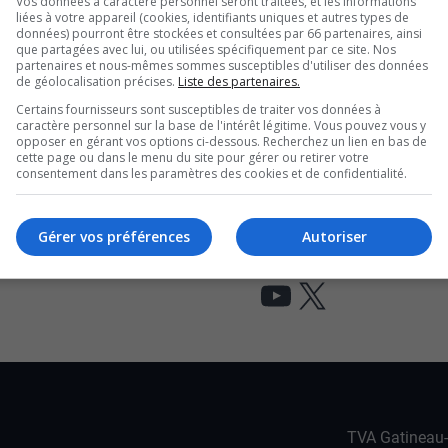
Vos données à caractère personnel seront traitées, et les informations
liées à votre appareil (cookies, identifiants uniques et autres types de
a subi un arrêt cardiorespiratoire. C’est
données) pourront être stockées et consultées par 66 partenaires, ainsi
que partagées avec lui, ou utilisées spécifiquement par ce site. Nos
 d’amis qui avait sa formation de RCR
partenaires et nous-mêmes sommes susceptibles d'utiliser des données
de géolocalisation précises.
Liste des partenaires.
 M. Beauchamp a pu survivre.
Certains fournisseurs sont susceptibles de traiter vos données à
 sensibiliser à l’importance de la
caractère personnel sur la base de l'intérêt légitime. Vous pouvez vous y
opposer en gérant vos options ci-dessous. Recherchez un lien en bas de
.
cette page ou dans le menu du site pour gérer ou retirer votre
consentement dans les paramètres des cookies et de confidentialité.
son amie se confient
Gérer vos préférences
Autoriser
ne Gatinoise vit son rêve de petite fille
tu à mort en 1995
YouTube
X
TVA Gatineau