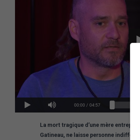
00:00
/
04:57
La mort tragique d’une mère entreprene
Gatineau, ne laisse personne indiffére