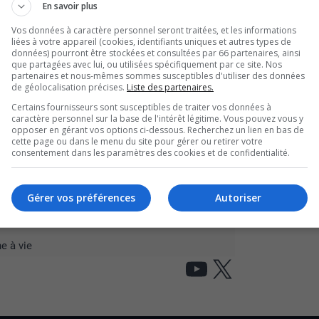
En savoir plus
terrompu brutalement le jour de son
Vos données à caractère personnel seront traitées, et les informations
Bradley Girard, 21 ans, est accusé de
liées à votre appareil (cookies, identifiants uniques et autres types de
données) pourront être stockées et consultées par 66 partenaires, ainsi
ffaire. Le conjoint de la victime, qui
que partagées avec lui, ou utilisées spécifiquement par ce site. Nos
partenaires et nous-mêmes sommes susceptibles d'utiliser des données
e bonne amie, ont accepté de se confier.
de géolocalisation précises.
Liste des partenaires.
on de Justine, avec son nouveau centre de
Certains fournisseurs sont susceptibles de traiter vos données à
caractère personnel sur la base de l'intérêt légitime. Vous pouvez vous y
nc les témoignages bouleversants sur
opposer en gérant vos options ci-dessous. Recherchez un lien en bas de
cette page ou dans le menu du site pour gérer ou retirer votre
consentement dans les paramètres des cookies et de confidentialité.
 arrêté
Gérer vos préférences
Autoriser
é réclame des comptes à la hauteur de 270 000
e à vie
YouTube
X